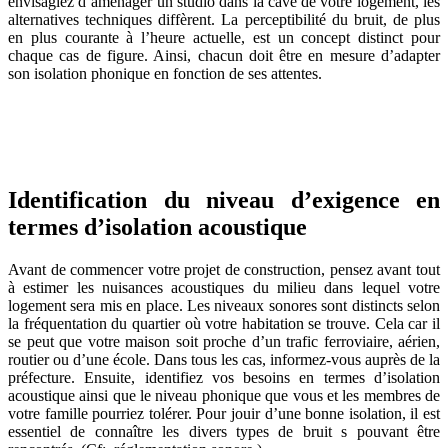
envisagiez d’aménager un studio dans la cave de votre logement, les
alternatives techniques diffèrent. La perceptibilité du bruit, de plus
en plus courante à l’heure actuelle, est un concept distinct pour
chaque cas de figure. Ainsi, chacun doit être en mesure d’adapter
son isolation phonique en fonction de ses attentes.
OBTENEZ 3 DEVIS GRATUITES EN 5 MINUTES
POUR FACILITER VOTRE DÉCISION
Identification du niveau d’exigence en
termes d’isolation acoustique
Avant de commencer votre projet de construction, pensez avant tout
à estimer les nuisances acoustiques du milieu dans lequel votre
logement sera mis en place. Les niveaux sonores sont distincts selon
la fréquentation du quartier où votre habitation se trouve. Cela car il
se peut que votre maison soit proche d’un trafic ferroviaire, aérien,
routier ou d’une école. Dans tous les cas, informez-vous auprès de la
préfecture. Ensuite, identifiez vos besoins en termes d’isolation
acoustique ainsi que le niveau phonique que vous et les membres de
votre famille pourriez tolérer. Pour jouir d’une bonne isolation, il est
essentiel de connaître les divers types de bruit s pouvant être