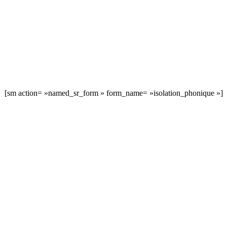
[sm action= »named_sr_form » form_name= »isolation_phonique »]
DEMANDEZ 3 DEVIS GRATUITS
COMPARATIFS EN 5 MINUTES. CLIQUEZ ICI