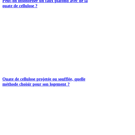
Peut-on insonoriser un faux plafond avec de la
ouate de cellulose ?
Ouate de cellulose projetée ou soufflée, quelle
méthode choisir pour son logement ?