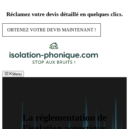
Aller
au
Réclamez votre devis détaillé en quelques clics.
contenu
OBTENEZ VOTRE DEVIS MAINTENANT !
Menu
La réglementation de
l’isolation acoustique