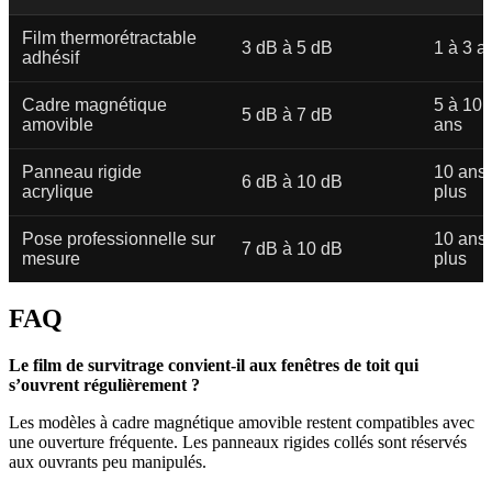
Film thermorétractable
3 dB à 5 dB
1 à 3 a
adhésif
Cadre magnétique
5 à 10
5 dB à 7 dB
amovible
ans
Panneau rigide
10 ans 
6 dB à 10 dB
acrylique
plus
Pose professionnelle sur
10 ans 
7 dB à 10 dB
mesure
plus
FAQ
Le film de survitrage convient-il aux fenêtres de toit qui
s’ouvrent régulièrement ?
Les modèles à cadre magnétique amovible restent compatibles avec
une ouverture fréquente. Les panneaux rigides collés sont réservés
aux ouvrants peu manipulés.