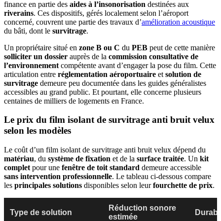
finance en partie des
aides à l’insonorisation
destinées aux
riverains
. Ces dispositifs, gérés localement selon l’aéroport
concerné, couvrent une partie des travaux d’
amélioration acoustique
du bâti, dont le
survitrage
.
Un propriétaire situé en
zone B ou C
du
PEB
peut de cette manière
solliciter un dossier
auprès de la
commission consultative de
l’environnement
compétente avant d’engager la pose du film. Cette
articulation entre
réglementation aéroportuaire
et
solution de
survitrage
demeure peu documentée dans les guides généralistes
accessibles au grand public. Et pourtant, elle concerne plusieurs
centaines de milliers de logements en France.
Le prix du film isolant de survitrage anti bruit velux
selon les modèles
Le coût d’un film isolant de survitrage anti bruit velux dépend du
matériau
, du
système de fixation
et de la
surface traitée
. Un
kit
complet
pour une
fenêtre de toit standard
demeure accessible
sans intervention professionnelle
. Le tableau ci-dessous compare
les
principales solutions
disponibles selon leur
fourchette de prix
.
Réduction sonore
Type de solution
Durabil
estimée