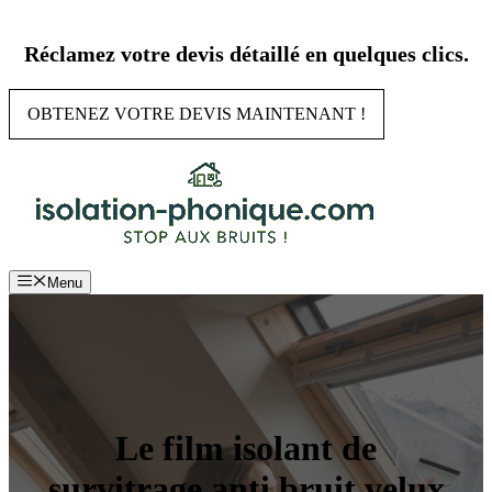
Aller
au
Réclamez votre devis détaillé en quelques clics.
contenu
OBTENEZ VOTRE DEVIS MAINTENANT !
Menu
Le film isolant de
survitrage anti bruit velux