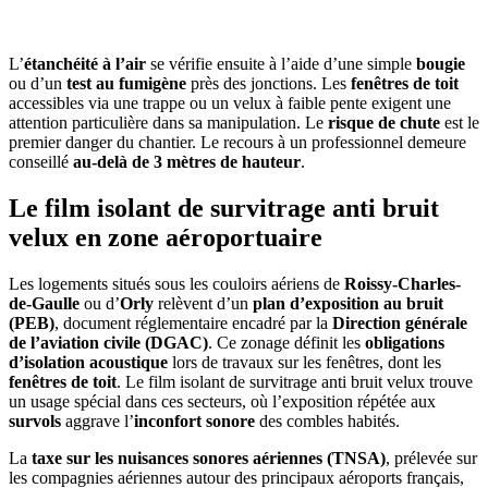
GRATUITS
L’
étanchéité à l’air
se vérifie ensuite à l’aide d’une simple
bougie
ou d’un
test au fumigène
près des jonctions. Les
fenêtres de toit
accessibles via une trappe ou un velux à faible pente exigent une
attention particulière dans sa manipulation. Le
risque de chute
est le
premier danger du chantier. Le recours à un professionnel demeure
conseillé
au-delà de 3 mètres de hauteur
.
Le film isolant de survitrage anti bruit
velux en zone aéroportuaire
Les logements situés sous les couloirs aériens de
Roissy-Charles-
de-Gaulle
ou d’
Orly
relèvent d’un
plan d’exposition au bruit
(PEB)
, document réglementaire encadré par la
Direction générale
de l’aviation civile (DGAC)
. Ce zonage définit les
obligations
d’isolation acoustique
lors de travaux sur les fenêtres, dont les
fenêtres de toit
. Le film isolant de survitrage anti bruit velux trouve
un usage spécial dans ces secteurs, où l’exposition répétée aux
survols
aggrave l’
inconfort sonore
des combles habités.
La
taxe sur les nuisances sonores aériennes (TNSA)
, prélevée sur
les compagnies aériennes autour des principaux aéroports français,