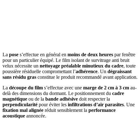
La
pose
s’effectue en général en
moins de deux heures
par fenêtre
pour un particulier équipé. Le film isolant de survitrage anti bruit
velux nécessite un
nettoyage préalable minutieux du cadre
, toute
poussière résiduelle compromettant l’
adhérence
. Un
dégraissant
sans résidu gras
constitue le produit recommandé avant application.
La
découpe du film
s’effectue avec une
marge de 2 cm à 3 cm
au-
delà des dimensions du dormant. Le positionnement du
cadre
magnétique
ou de la
bande adhésive
doit respecter la
perpendicularité
pour éviter les
infiltrations d’air parasites
. Une
fixation mal alignée
réduit sensiblement la
performance
acoustique
annoncée.
AVEZ-VOUS DES PROJETS DE
CONSTRUCTION? BENEFICIEZ DES 3 DEVIS