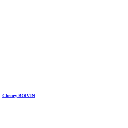
DEMANDEZ 3 DEVIS GRATUITS
COMPARATIFS EN 5 MINUTES. CLIQUEZ ICI
Cheney BOIVIN