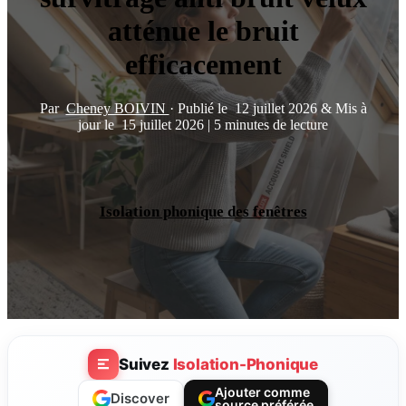
atténue le bruit
efficacement
Par
Cheney BOIVIN
·
Publié le
12 juillet 2026
&
Mis à
jour le
15 juillet 2026
|
5 minutes de lecture
Isolation phonique des fenêtres
Suivez
Isolation-Phonique
Ajouter comme
Discover
source préférée