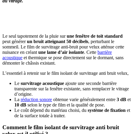
du vitrage.
OBTENEZ 3 DEVIS GRATUITES EN 5 MINUTES
POUR FACILITER VOTRE DÉCISION
Le seul tapotement de la pluie sur
une fenêtre de toit standard
peut générer
un bruit atteignant 50 décibels
, perturbant le
sommeil. Le film de survitrage anti-bruit pour velux atténue cette
nuisance en créant
une lame d’air isolante
. Cette
barrière
acoustique
et thermique se pose directement sur le dormant, sans
démonter le châssis existant.
L’essentiel à retenir sur le film isolant de survitrage anti bruit velux,
Le
survitrage acoustique
ajoute une seconde barrière
transparente sur la fenêtre existante, sans remplacer le vitrage
d’origine.
La
réduction sonore
obtenue varie généralement entre
3 dB
et
10 dB
selon le type de film et la qualité de pose.
Le coût dépend du matériau choisi, du
système de fixation
et
de la surface totale à traiter.
Comment le film isolant de survitrage anti bruit
velux est-il utilisé ?