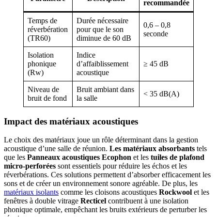
recommandée
Temps de
Durée nécessaire
0,6 – 0,8
réverbération
pour que le son
seconde
(TR60)
diminue de 60 dB
Isolation
Indice
phonique
d’affaiblissement
≥ 45 dB
(Rw)
acoustique
Niveau de
Bruit ambiant dans
< 35 dB(A)
bruit de fond
la salle
Impact des matériaux acoustiques
Le choix des matériaux joue un rôle déterminant dans la gestion
acoustique d’une salle de réunion.
Les matériaux absorbants
tels
que les
Panneaux acoustiques Ecophon
et les
tuiles de plafond
micro-perforées
sont essentiels pour réduire les échos et les
réverbérations. Ces solutions permettent d’absorber efficacement les
sons et de créer un environnement sonore agréable. De plus, les
matériaux isolants
comme les cloisons acoustiques
Rockwool
et les
fenêtres à double vitrage
Recticel
contribuent à une isolation
phonique optimale, empêchant les bruits extérieurs de perturber les