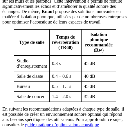
sur les murs et les plafonds. Cette intervention a permis de réduire
significativement les échos et d’améliorer la qualité sonore des
échanges. De même,
Knauf
propose des solutions innovantes en
matière d’isolation phonique, utilisées par de nombreuses entreprises
pour optimiser l’acoustique de leurs espaces de travail.
Isolation
Temps de
phonique
Type de salle
réverbération
recommandée
(TR60)
(Rw)
Studio
0.3 s
45 dB
d’enregistrement
Salle de classe
0.4 – 0.6 s
40 dB
Bureau
0.5 – 1.1 s
45 dB
Salle de concert
1.4 – 2.0 s
35 dB
En suivant les recommandations adaptées à chaque type de salle, il
est possible de créer un environnement sonore optimal qui répond
aux besoins spécifiques des utilisateurs. Pour approfondir ce sujet,
consultez le
guide pratique d’optimisation acoustique
.