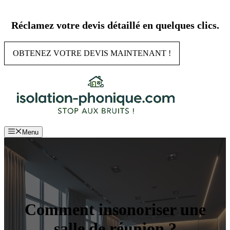
Aller
au
Réclamez votre devis détaillé en quelques clics.
contenu
OBTENEZ VOTRE DEVIS MAINTENANT !
Menu
Comment insonoriser une
salle de réunion ?