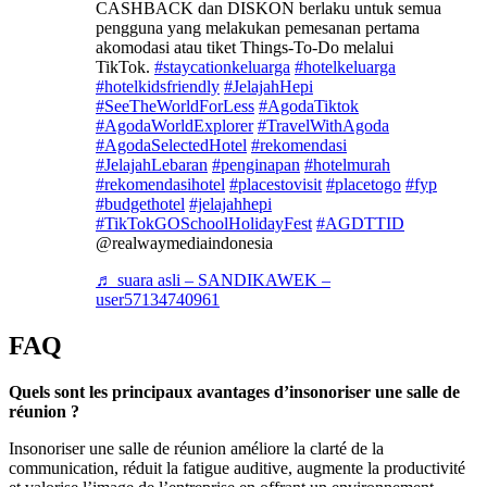
CASHBACK dan DISKON berlaku untuk semua
pengguna yang melakukan pemesanan pertama
akomodasi atau tiket Things-To-Do melalui
TikTok.
#staycationkeluarga
#hotelkeluarga
#hotelkidsfriendly
#JelajahHepi
#SeeTheWorldForLess
#AgodaTiktok
#AgodaWorldExplorer
#TravelWithAgoda
#AgodaSelectedHotel
#rekomendasi
#JelajahLebaran
#penginapan
#hotelmurah
#rekomendasihotel
#placestovisit
#placetogo
#fyp
#budgethotel
#jelajahhepi
#TikTokGOSchoolHolidayFest
#AGDTTID
@realwaymediaindonesia
♬ suara asli – SANDIKAWEK –
user57134740961
FAQ
Quels sont les principaux avantages d’insonoriser une salle de
réunion ?
Insonoriser une salle de réunion améliore la clarté de la
communication, réduit la fatigue auditive, augmente la productivité