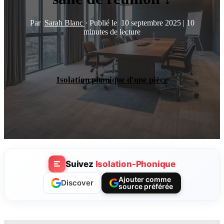
Par
Sarah Blanc
·
Publié le
10 septembre 2025
|
10
minutes de lecture
Isolation phonique d'une pièce
Suivez
Isolation-Phonique
Ajouter comme
Discover
source préférée