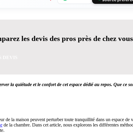
arez les devis des pros près de chez vous
S DEVIS
rver la quiétude et le confort de cet espace dédié au repos. Que ce soi
VIS GRATUITES EN 5 MINUTES POUR FACILITER VOTRE
érieur de la maison peuvent perturber toute tranquillité dans un espace de
ue
de la chambre. Dans cet article, nous explorons les différentes métho
te.