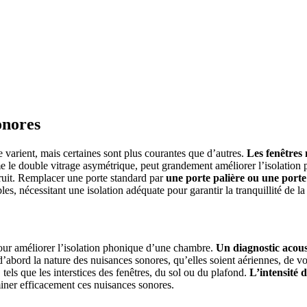
 PROJETS DE CONSTRUCTION? BENEFICIEZ DES 3 DEVI
onores
varient, mais certaines sont plus courantes que d’autres.
Les fenêtres 
 le double vitrage asymétrique, peut grandement améliorer l’isolation p
bruit. Remplacer une porte standard par
une porte palière ou une porte
les, nécessitant une isolation adéquate pour garantir la tranquillité de l
pour améliorer l’isolation phonique d’une chambre.
Un diagnostic acous
 d’abord la nature des nuisances sonores, qu’elles soient aériennes, de
, tels que les interstices des fenêtres, du sol ou du plafond.
L’intensité 
iminer efficacement ces nuisances sonores.