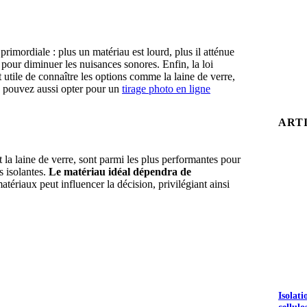
rimordiale : plus un matériau est lourd, plus il atténue
 pour diminuer les nuisances sonores. Enfin, la loi
est utile de connaître les options comme la laine de verre,
us pouvez aussi opter pour un
tirage photo en ligne
ART
t la laine de verre, sont parmi les plus performantes pour
s isolantes.
Le matériau idéal dépendra de
matériaux peut influencer la décision, privilégiant ainsi
Isolat
cellulo