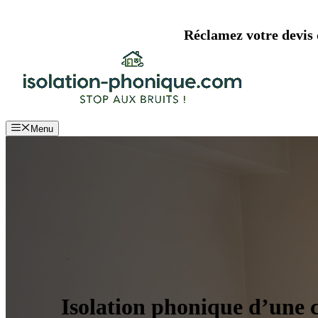
Aller
au
Réclamez votre devis d
contenu
Menu
Isolation phonique d’une c