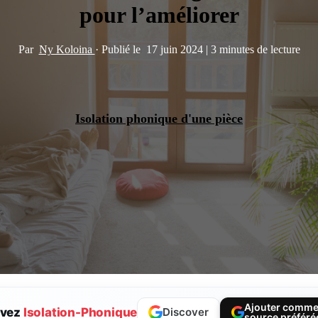
pour l’améliorer
Par
Ny Koloina
·
Publié le
17 juin 2024
|
3 minutes de lecture
Isolation phonique d'une pièce
Ajouter comm
ivez
Isolation-Phonique
Discover
source préféré