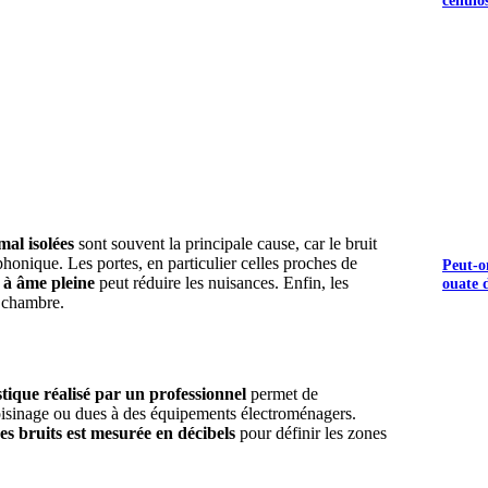
S GRATUITS
mal isolées
sont souvent la principale cause, car le bruit
honique. Les portes, en particulier celles proches de
Peut-o
 à âme pleine
peut réduire les nuisances. Enfin, les
ouate d
a chambre.
tique réalisé par un professionnel
permet de
 voisinage ou dues à des équipements électroménagers.
des bruits est mesurée en décibels
pour définir les zones