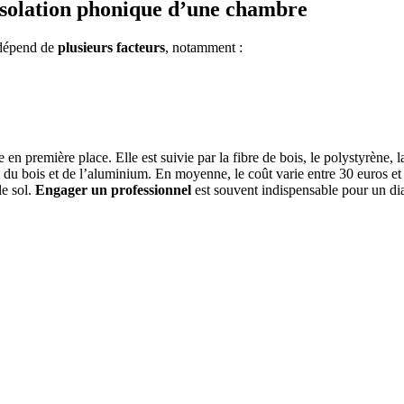
isolation phonique d’une chambre
 dépend de
plusieurs facteurs
, notamment :
 en première place. Elle est suivie par la fibre de bois, le polystyrène, la
i du bois et de l’aluminium. En moyenne, le coût varie entre 30 euros e
le sol.
Engager un professionnel
est souvent indispensable pour un dia
 DEVIS GRATUITS COMPARATIFS EN 5 MINUTES. CLIQ