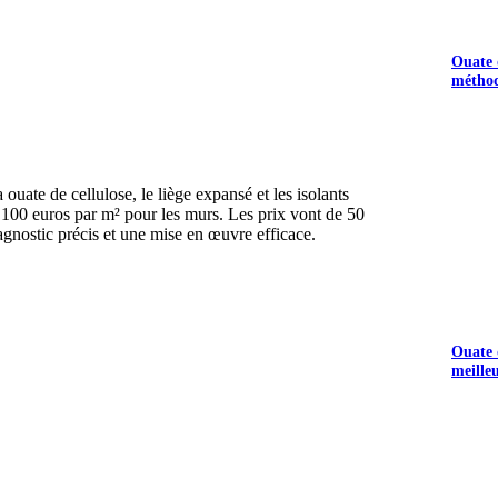
Ouate d
méthod
 ouate de cellulose, le liège expansé et les isolants
t 100 euros par m² pour les murs. Les prix vont de 50
gnostic précis et une mise en œuvre efficace.
UEZ ICI
Ouate d
meille