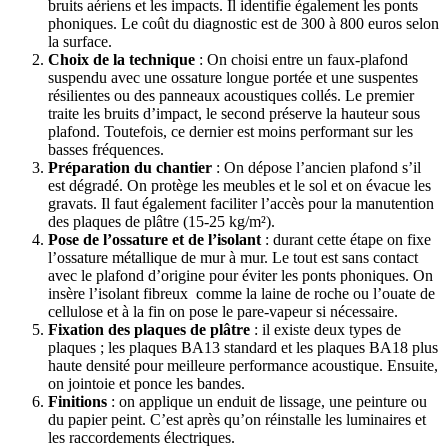
bruits aériens et les impacts. Il identifie également les ponts
phoniques. Le coût du diagnostic est de 300 à 800 euros selon
la surface.
Choix de la technique
: On choisi entre un faux-plafond
suspendu avec une ossature longue portée et une suspentes
résilientes ou des panneaux acoustiques collés. Le premier
traite les bruits d’impact, le second préserve la hauteur sous
plafond. Toutefois, ce dernier est moins performant sur les
basses fréquences.
Préparation du chantier
: On dépose l’ancien plafond s’il
est dégradé. On protège les meubles et le sol et on évacue les
gravats. Il faut également faciliter l’accès pour la manutention
des plaques de plâtre (15-25 kg/m²).
Pose de l’ossature et de l’isolant
: durant cette étape on fixe
l’ossature métallique de mur à mur. Le tout est sans contact
avec le plafond d’origine pour éviter les ponts phoniques. On
insère l’isolant fibreux comme la laine de roche ou l’ouate de
cellulose et à la fin on pose le pare-vapeur si nécessaire.
Fixation des plaques de plâtre
: il existe deux types de
plaques ; les plaques BA13 standard et les plaques BA18 plus
haute densité pour meilleure performance acoustique. Ensuite,
on jointoie et ponce les bandes.
Finitions
: on applique un enduit de lissage, une peinture ou
du papier peint. C’est après qu’on réinstalle les luminaires et
les raccordements électriques.