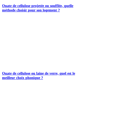
Ouate de cellulose projetée ou soufflée, quelle
méthode choisir pour son logement ?
Ouate de cellulose ou laine de verre, quel est le
meilleur choix phonique ?