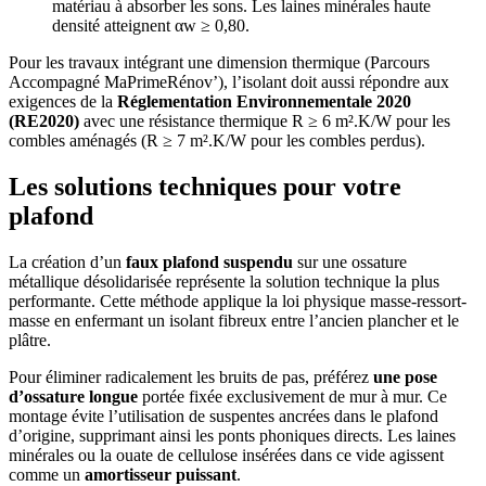
matériau à absorber les sons. Les laines minérales haute
densité atteignent αw ≥ 0,80.
Pour les travaux intégrant une dimension thermique (Parcours
Accompagné MaPrimeRénov’), l’isolant doit aussi répondre aux
exigences de la
Réglementation Environnementale 2020
(RE2020)
avec une résistance thermique R ≥ 6 m².K/W pour les
combles aménagés (R ≥ 7 m².K/W pour les combles perdus).
Les solutions techniques pour votre
plafond
La création d’un
faux plafond suspendu
sur une ossature
métallique désolidarisée représente la solution technique la plus
performante. Cette méthode applique la loi physique masse-ressort-
masse en enfermant un isolant fibreux entre l’ancien plancher et le
plâtre.
Pour éliminer radicalement les bruits de pas, préférez
une pose
d’ossature longue
portée fixée exclusivement de mur à mur. Ce
montage évite l’utilisation de suspentes ancrées dans le plafond
d’origine, supprimant ainsi les ponts phoniques directs. Les laines
minérales ou la ouate de cellulose insérées dans ce vide agissent
comme un
amortisseur puissant
.