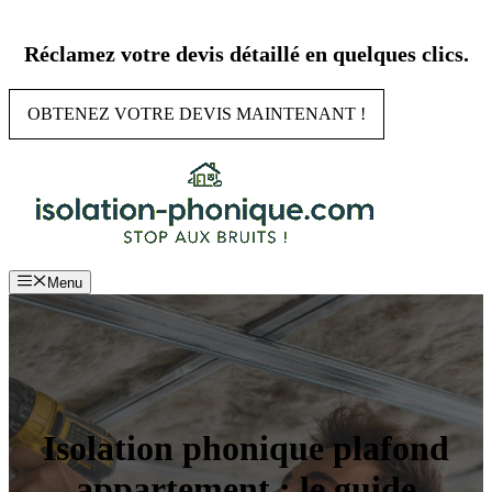
Aller
au
Réclamez votre devis détaillé en quelques clics.
contenu
OBTENEZ VOTRE DEVIS MAINTENANT !
Menu
Isolation phonique plafond
appartement : le guide