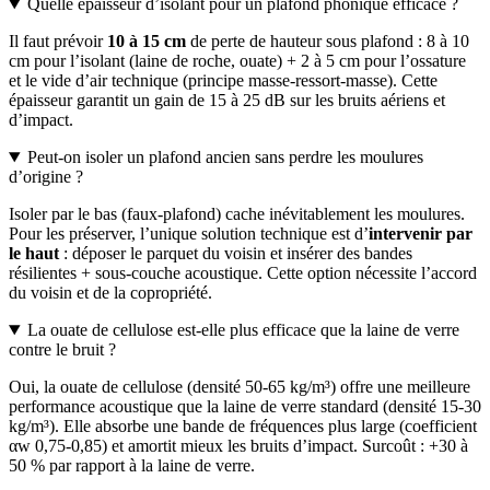
Quelle épaisseur d’isolant pour un plafond phonique efficace ?
Il faut prévoir
10 à 15 cm
de perte de hauteur sous plafond : 8 à 10
cm pour l’isolant (laine de roche, ouate) + 2 à 5 cm pour l’ossature
et le vide d’air technique (principe masse-ressort-masse). Cette
épaisseur garantit un gain de 15 à 25 dB sur les bruits aériens et
d’impact.
Peut-on isoler un plafond ancien sans perdre les moulures
d’origine ?
Isoler par le bas (faux-plafond) cache inévitablement les moulures.
Pour les préserver, l’unique solution technique est d’
intervenir par
le haut
: déposer le parquet du voisin et insérer des bandes
résilientes + sous-couche acoustique. Cette option nécessite l’accord
du voisin et de la copropriété.
La ouate de cellulose est-elle plus efficace que la laine de verre
contre le bruit ?
Oui, la ouate de cellulose (densité 50-65 kg/m³) offre une meilleure
performance acoustique que la laine de verre standard (densité 15-30
kg/m³). Elle absorbe une bande de fréquences plus large (coefficient
αw 0,75-0,85) et amortit mieux les bruits d’impact. Surcoût : +30 à
50 % par rapport à la laine de verre.