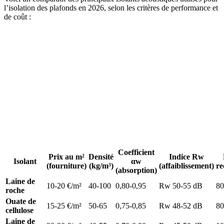
l’isolation des plafonds en 2026, selon les critères de performance et
de coût :
Coefficient
Prix au m²
Densité
Indice Rw
Isolant
αw
(fourniture)
(kg/m³)
(affaiblissement)
r
(absorption)
Laine de
10-20 €/m²
40-100
0,80-0,95
Rw 50-55 dB
8
roche
Ouate de
15-25 €/m²
50-65
0,75-0,85
Rw 48-52 dB
8
cellulose
Laine de