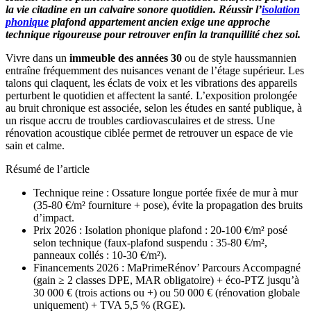
la vie citadine en un calvaire sonore quotidien. Réussir l’
isolation
phonique
plafond appartement ancien exige une approche
technique rigoureuse pour retrouver enfin la tranquillité chez soi.
Vivre dans un
immeuble des années 30
ou de style haussmannien
entraîne fréquemment des nuisances venant de l’étage supérieur. Les
talons qui claquent, les éclats de voix et les vibrations des appareils
perturbent le quotidien et affectent la santé. L’exposition prolongée
au bruit chronique est associée, selon les études en santé publique, à
un risque accru de troubles cardiovasculaires et de stress. Une
rénovation acoustique ciblée permet de retrouver un espace de vie
sain et calme.
Résumé de l’article
Technique reine : Ossature longue portée fixée de mur à mur
(35-80 €/m² fourniture + pose), évite la propagation des bruits
d’impact.
Prix 2026 : Isolation phonique plafond : 20-100 €/m² posé
selon technique (faux-plafond suspendu : 35-80 €/m²,
panneaux collés : 10-30 €/m²).
Financements 2026 : MaPrimeRénov’ Parcours Accompagné
(gain ≥ 2 classes DPE, MAR obligatoire) + éco-PTZ jusqu’à
30 000 € (trois actions ou +) ou 50 000 € (rénovation globale
uniquement) + TVA 5,5 % (RGE).