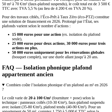
50 m² à 70 €/m² (faux-plafond suspendu), le coût total est de 3 500 €
TTC avec TVA 5,5 % (au lieu de 4 200 € en TVA 20 %).
Pour des travaux ciblés, l’Éco-Prêt à Taux Zéro (éco-PTZ) constitue
une solution de financement en 2026. Prolongé par l’État, ses
plafonds varient selon le nombre d’actions :
15 000 euros pour une action
(ex. isolation du plafond
seule),
25 000 euros pour deux actions
,
30 000 euros pour trois
actions ou plus
,
50 000 euros uniquement pour les rénovations globales
(bouquet complet), sur une durée allant jusqu’à 20 ans.
FAQ — Isolation phonique plafond
appartement ancien
Combien coûte l’isolation phonique d’un plafond au m² en 2026
?
Le coût varie de
20 à 100 €/m²
(fourniture + pose) selon la
technique : panneaux collés (10-30 €/m²), faux-plafond suspendu
avec isolant (35-80 €/m²), plafond tendu (40-90 €/m²). Pour un
appartement de 50 m², comptez 1 750 à 5 000 € TTC selon la