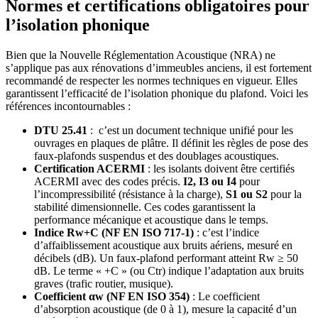
Normes et certifications obligatoires pour
l’isolation phonique
Bien que la Nouvelle Réglementation Acoustique (NRA) ne
s’applique pas aux rénovations d’immeubles anciens, il est fortement
recommandé de respecter les normes techniques en vigueur. Elles
garantissent l’efficacité de l’isolation phonique du plafond. Voici les
références incontournables :
DTU 25.41
: c’est un document technique unifié pour les
ouvrages en plaques de plâtre. Il définit les règles de pose des
faux-plafonds suspendus et des doublages acoustiques.
Certification ACERMI
: les isolants doivent être certifiés
ACERMI avec des codes précis.
I2, I3 ou I4
pour
l’incompressibilité (résistance à la charge),
S1 ou S2
pour la
stabilité dimensionnelle. Ces codes garantissent la
performance mécanique et acoustique dans le temps.
Indice Rw+C (NF EN ISO 717-1)
: c’est l’indice
d’affaiblissement acoustique aux bruits aériens, mesuré en
décibels (dB). Un faux-plafond performant atteint Rw ≥ 50
dB. Le terme « +C » (ou Ctr) indique l’adaptation aux bruits
graves (trafic routier, musique).
Coefficient αw (NF EN ISO 354)
: Le coefficient
d’absorption acoustique (de 0 à 1), mesure la capacité d’un