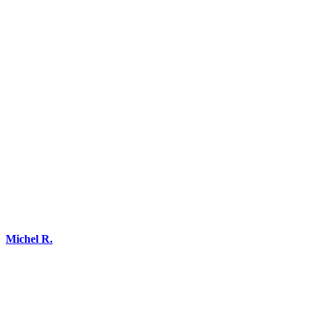
DEMANDEZ 3 DEVIS GRATUITS
COMPARATIFS EN 5 MINUTES. CLIQUEZ ICI
Michel R.