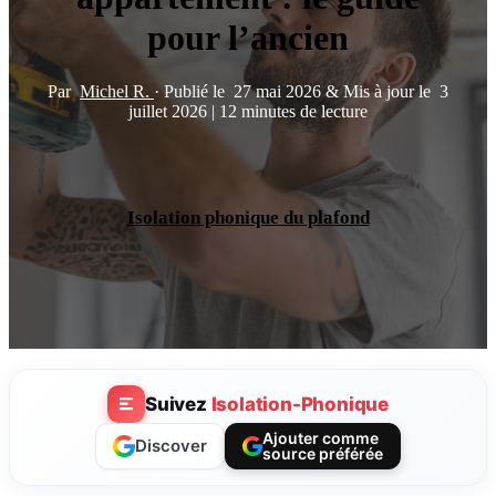
pour l’ancien
Par
Michel R.
·
Publié le
27 mai 2026
&
Mis à jour le
3
juillet 2026
|
12 minutes de lecture
Isolation phonique du plafond
Suivez
Isolation-Phonique
Ajouter comme
Discover
source préférée