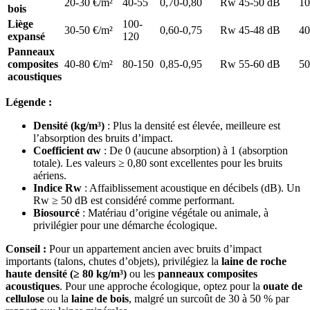
20-30 €/m²
40-55
0,70-0,80
Rw 45-50 dB
1
bois
Liège
100-
30-50 €/m²
0,60-0,75
Rw 45-48 dB
4
expansé
120
Panneaux
composites
40-80 €/m²
80-150
0,85-0,95
Rw 55-60 dB
5
acoustiques
Légende :
Densité (kg/m³)
: Plus la densité est élevée, meilleure est
l’absorption des bruits d’impact.
Coefficient αw
: De 0 (aucune absorption) à 1 (absorption
totale). Les valeurs ≥ 0,80 sont excellentes pour les bruits
aériens.
Indice Rw
: Affaiblissement acoustique en décibels (dB). Un
Rw ≥ 50 dB est considéré comme performant.
Biosourcé
: Matériau d’origine végétale ou animale, à
privilégier pour une démarche écologique.
Conseil :
Pour un appartement ancien avec bruits d’impact
importants (talons, chutes d’objets), privilégiez la
laine de roche
haute densité (≥ 80 kg/m³)
ou les
panneaux composites
acoustiques
. Pour une approche écologique, optez pour la
ouate de
cellulose
ou la
laine de bois
, malgré un surcoût de 30 à 50 % par