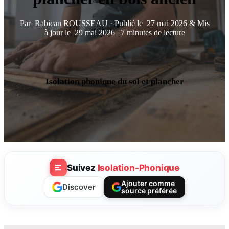
Par
Rabican ROUSSEAU
·
Publié le
27 mai 2026
&
Mis
à jour le
29 mai 2026
|
7 minutes de lecture
Isolation phonique du sol et plancher
Suivez
Isolation-Phonique
Ajouter comme
Discover
source préférée