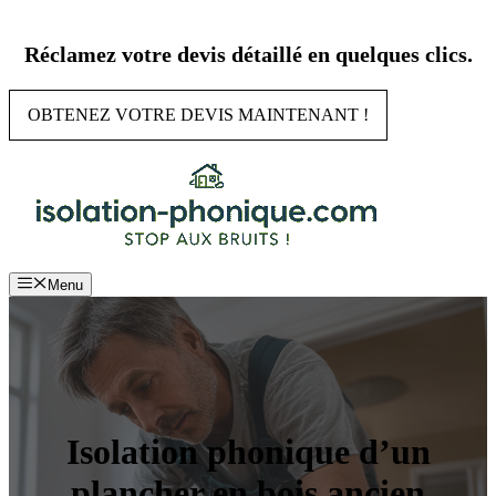
Aller
au
Réclamez votre devis détaillé en quelques clics.
contenu
OBTENEZ VOTRE DEVIS MAINTENANT !
Menu
Isolation phonique d’un
plancher en bois ancien