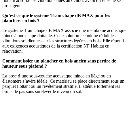
flottant absorbe les vibrations dues aux chocs avant qu’elles ne se
propagent.
Qu’est-ce que le système Tramichape dB MAX pour les
planchers en bois ?
Le système Tramichape dB MAX associe une membrane acoustique
mince à une chape flottante. Cette solution technique réduit les
vibrations solidiennes sur les structures légères en bois. Elle répond
aux exigences acoustiques de la certification NF Habitat en
rénovation.
Comment isoler un plancher en bois ancien sans perdre de
hauteur sous plafond ?
La pose d’une sous-couche acoustique mince en liège ou en
élastomère s’avère idéale. Ce matériau se place directement sous un
parquet flottant ou un revêtement stratifié. Il atténue fortement les
bruits de pas sans surélever le niveau du sol.
DEMANDEZ 3 DEVIS GRATUITS
COMPARATIFS EN 5 MINUTES. CLIQUEZ ICI