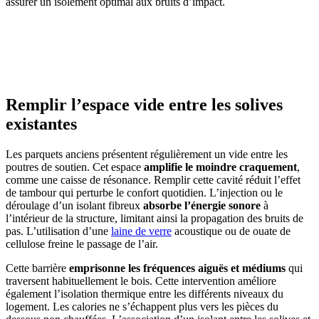
assurer un isolement optimal aux bruits d’impact.
AVEZ-VOUS DES PROJETS DE
CONSTRUCTION? BENEFICIEZ DES 3 DEVIS
GRATUITS
Remplir l’espace vide entre les solives
existantes
Les parquets anciens présentent régulièrement un vide entre les
poutres de soutien. Cet espace
amplifie le moindre craquement
,
comme une caisse de résonance. Remplir cette cavité réduit l’effet
de tambour qui perturbe le confort quotidien. L’injection ou le
déroulage d’un isolant fibreux
absorbe l’énergie sonore
à
l’intérieur de la structure, limitant ainsi la propagation des bruits de
pas. L’utilisation d’une
laine de verre
acoustique ou de ouate de
cellulose freine le passage de l’air.
Cette barrière
emprisonne les fréquences aiguës et médiums
qui
traversent habituellement le bois. Cette intervention améliore
également l’isolation thermique entre les différents niveaux du
logement. Les calories ne s’échappent plus vers les pièces du