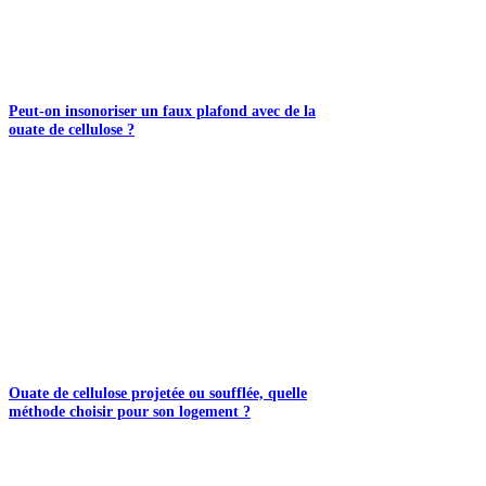
Peut-on insonoriser un faux plafond avec de la
ouate de cellulose ?
Ouate de cellulose projetée ou soufflée, quelle
méthode choisir pour son logement ?