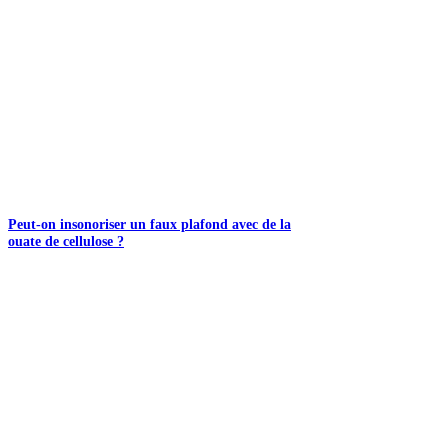
Peut-on insonoriser un faux plafond avec de la
ouate de cellulose ?