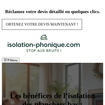
Aller
au
Réclamez votre devis détaillé en quelques clics.
contenu
OBTENEZ VOTRE DEVIS MAINTENANT !
Menu
Les bénéfices de l’isolation
des planchers bas :