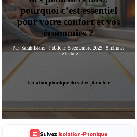
pourquoi c’est essentiel
pour votre confort et vos
économies ?
Par
Sarah Blanc
·
Publié le
5 septembre 2025
|
8 minutes
de lecture
Isolation phonique du sol et plancher
Suivez
Isolation-Phonique