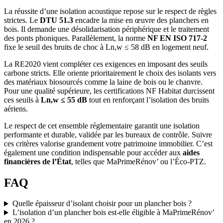
La réussite d’une isolation acoustique repose sur le respect de règles
strictes. Le
DTU 51.3
encadre la mise en œuvre des planchers en
bois. Il demande une désolidarisation périphérique et le traitement
des ponts phoniques. Parallèlement, la norme
NF EN ISO 717-2
fixe le seuil des bruits de choc à Ln,w ≤ 58 dB en logement neuf.
La RE2020 vient compléter ces exigences en imposant des seuils
carbone stricts. Elle oriente prioritairement le choix des isolants vers
des matériaux biosourcés comme la laine de bois ou le chanvre.
Pour une qualité supérieure, les certifications NF Habitat durcissent
ces seuils à
Ln,w ≤ 55 dB
tout en renforçant l’isolation des bruits
aériens.
Le respect de cet ensemble réglementaire garantit une isolation
performante et durable, validée par les bureaux de contrôle. Suivre
ces critères valorise grandement votre patrimoine immobilier. C’est
également une condition indispensable pour accéder aux
aides
financières de l’État
, telles que MaPrimeRénov’ ou l’Éco-PTZ.
FAQ
Quelle épaisseur d’isolant choisir pour un plancher bois ?
L’isolation d’un plancher bois est-elle éligible à MaPrimeRénov’
en 2026 ?