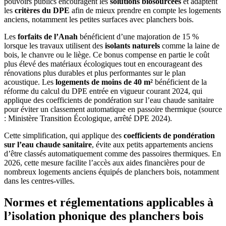
pouvoirs publics encouragent les
solutions biosourcées
et adaptent
les
critères du DPE
afin de mieux prendre en compte les logements
anciens, notamment les petites surfaces avec planchers bois.
Les
forfaits de l’Anah
bénéficient d’une majoration de 15 %
lorsque les travaux utilisent des
isolants naturels
comme la laine de
bois, le chanvre ou le liège. Ce bonus compense en partie le coût
plus élevé des matériaux écologiques tout en encourageant des
rénovations plus durables et plus performantes sur le plan
acoustique. Les
logements de moins de 40 m²
bénéficient de la
réforme du calcul du DPE entrée en vigueur courant 2024, qui
applique des coefficients de pondération sur l’eau chaude sanitaire
pour éviter un classement automatique en passoire thermique (source
: Ministère Transition Écologique, arrêté DPE 2024).
Cette simplification, qui applique des
coefficients de pondération
sur l’eau chaude sanitaire
, évite aux petits appartements anciens
d’être classés automatiquement comme des passoires thermiques. En
2026, cette mesure facilite l’accès aux aides financières pour de
nombreux logements anciens équipés de planchers bois, notamment
dans les centres-villes.
Normes et réglementations applicables à
l’isolation phonique des planchers bois