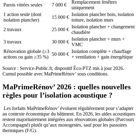
Remplacement fenêtres
Parois vitrées seules
7 000 €
uniquement
1 action seule (dont
Isolation plancher bois, isolation
15 000 €
isolation plancher)
toiture, isolation murs
Isolation plancher + changement
2 travaux
25 000 €
chaudière
Isolation plancher + murs +
3 travaux
30 000 €
VMC
Rénovation globale (≥3
Isolation complète + chauffage
50 000 €
actions ou gain ≥35 %)
+ ventilation + gain énergétique
Source : Service-Public.fr, dispositif Éco-PTZ mis à jour 2026.
Cumul possible avec MaPrimeRénov’ sous conditions.
MaPrimeRénov’ 2026 : quelles nouvelles
règles pour l’isolation acoustique ?
Les forfaits MaPrimeRénov’ évoluent régulièrement pour s’adapter
au contexte économique du bâtiment. En 2026, les aides acoustiques
restent majoritairement intégrées aux rénovations globales (Parcours
Accompagné) plutôt qu’aux monogestes, sauf pour les passoires
thermiques (F/G).