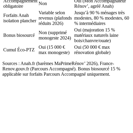
Accompagnement
Oui (Mon Accompagnateur
Non
obligatoire
Rénov’, agréé Anah)
Variable selon
Jusqu’à 90 % ménages très
Forfaits Anah
revenus (plafonds
modestes, 80 % modestes, 60
isolation plancher
réduits 2026)
% intermédiaires
Oui (majoration 15 %
Non (supprimé
Bonus biosourcé
matériaux naturels laine
monogeste 2024)
bois/chanvre/ouate)
Oui (15 000 €
Oui (50 000 € max
Cumul Éco-PTZ
max monogeste)
rénovation globale)
Sources : Anah.fr (barèmes MaPrimeRénov’ 2026), France-
Renov.gouv.fr (Parcours Accompagné). Bonus biosourcé 15 %
applicable sur forfaits Parcours Accompagné uniquement.