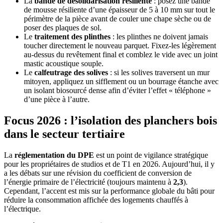
La
bande de désolidarisation résiliente
: posez une bande
de mousse résiliente d’une épaisseur de 5 à 10 mm sur tout le
périmètre de la pièce avant de couler une chape sèche ou de
poser des plaques de sol.
Le
traitement des plinthes
: les plinthes ne doivent jamais
toucher directement le nouveau parquet. Fixez-les légèrement
au-dessus du revêtement final et comblez le vide avec un joint
mastic acoustique souple.
Le
calfeutrage des solives
: si les solives traversent un mur
mitoyen, appliquez un sifflement ou un bourrage étanche avec
un isolant biosourcé dense afin d’éviter l’effet « téléphone »
d’une pièce à l’autre.
Focus 2026 : l’isolation des planchers bois
dans le secteur tertiaire
La
réglementation du DPE
est un point de vigilance stratégique
pour les propriétaires de studios et de T1 en 2026. Aujourd’hui, il y
a les débats sur une révision du coefficient de conversion de
l’énergie primaire de l’électricité (toujours maintenu à
2,3
).
Cependant, l’accent est mis sur la performance globale du bâti pour
réduire la consommation affichée des logements chauffés à
l’électrique.