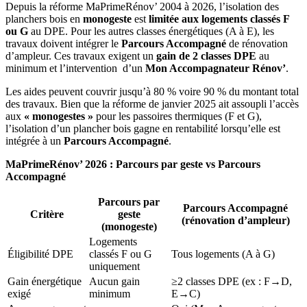
Depuis la réforme MaPrimeRénov’ 2004 à 2026, l’isolation des
planchers bois en
monogeste
est
limitée aux logements classés F
ou G
au DPE. Pour les autres classes énergétiques (A à E), les
travaux doivent intégrer le
Parcours Accompagné
de rénovation
d’ampleur. Ces travaux exigent un
gain de 2 classes DPE
au
minimum et l’intervention d’un
Mon Accompagnateur Rénov’
.
Les aides peuvent couvrir jusqu’à 80 % voire 90 % du montant total
des travaux.
Bien que la réforme de janvier 2025 ait assoupli l’accès
aux
« monogestes »
pour les passoires thermiques (F et G),
l’isolation d’un plancher bois gagne en rentabilité lorsqu’elle est
intégrée à un
Parcours Accompagné
.
MaPrimeRénov’ 2026 : Parcours par geste vs Parcours
Accompagné
Parcours par
Parcours Accompagné
Critère
geste
(rénovation d’ampleur)
(monogeste)
Logements
Éligibilité DPE
classés F ou G
Tous logements (A à G)
uniquement
Gain énergétique
Aucun gain
≥2 classes DPE (ex : F→D,
exigé
minimum
E→C)