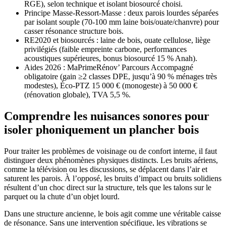
RGE), selon technique et isolant biosourcé choisi.
Principe Masse-Ressort-Masse : deux parois lourdes séparées
par isolant souple (70-100 mm laine bois/ouate/chanvre) pour
casser résonance structure bois.
RE2020 et biosourcés : laine de bois, ouate cellulose, liège
privilégiés (faible empreinte carbone, performances
acoustiques supérieures, bonus biosourcé 15 % Anah).
Aides 2026 : MaPrimeRénov’ Parcours Accompagné
obligatoire (gain ≥2 classes DPE, jusqu’à 90 % ménages très
modestes), Éco-PTZ 15 000 € (monogeste) à 50 000 €
(rénovation globale), TVA 5,5 %.
Comprendre les nuisances sonores pour
isoler phoniquement un plancher bois
Pour traiter les problèmes de voisinage ou de confort interne, il faut
distinguer deux phénomènes physiques distincts. Les bruits aériens,
comme la télévision ou les discussions, se déplacent dans l’air et
saturent les parois. À l’opposé, les bruits d’impact ou bruits solidiens
résultent d’un choc direct sur la structure, tels que les talons sur le
parquet ou la chute d’un objet lourd.
Dans une structure ancienne, le bois agit comme une véritable caisse
de résonance. Sans une intervention spécifique, les vibrations se