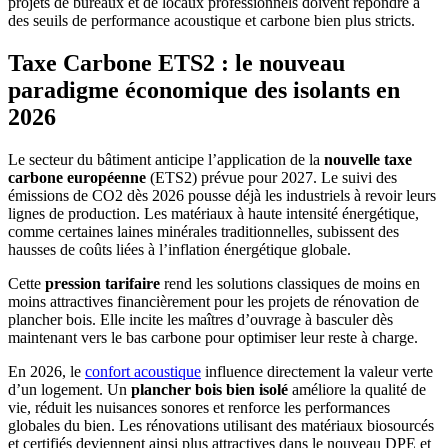
projets de bureaux et de locaux professionnels doivent répondre à
des seuils de performance acoustique et carbone bien plus stricts.
Taxe Carbone ETS2 : le nouveau
paradigme économique des isolants en
2026
Le secteur du bâtiment anticipe l’application de la
nouvelle taxe
carbone européenne
(ETS2) prévue pour 2027. Le suivi des
émissions de CO2 dès 2026 pousse déjà les industriels à revoir leurs
lignes de production. Les matériaux à haute intensité énergétique,
comme certaines laines minérales traditionnelles, subissent des
hausses de coûts liées à l’inflation énergétique globale.
Cette
pression tarifaire
rend les solutions classiques de moins en
moins attractives financièrement pour les projets de rénovation de
plancher bois. Elle incite les maîtres d’ouvrage à basculer dès
maintenant vers le bas carbone pour optimiser leur reste à charge.
En 2026, le
confort acoustique
influence directement la valeur verte
d’un logement. Un
plancher bois bien isolé
améliore la qualité de
vie, réduit les nuisances sonores et renforce les performances
globales du bien. Les rénovations utilisant des matériaux biosourcés
et certifiés deviennent ainsi plus attractives dans le nouveau DPE et