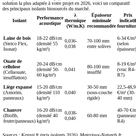
solution la plus adaptée à votre projet en 2026, voici un comparatif
des principaux isolants biosourcés du marché.
λ
Épaisseur
Prix
Performance
Isolant
thermique
minimale
indicati
acoustique
(W/m.K)
recommandée
fournitu
Laine de bois
18-22 dB/cm
6-34 €/m²
0,036-
70-100 mm
(Steico Flex,
(densité 55
(selon
0,038
entre solives
Isonat)
kg/m³)
épaisseur
Ouate de
20-24 dB/cm
8-19 €/m²
cellulose
80-100 mm
(densité 50-
0,041
(vrac R4-
(Cellaouate,
insufflé
60 kg/m³)
R7)
insufflation)
Liège expansé
15-20 dB/cm
30-50 mm
22,5-48,9
(Amorim,
(densité 110
0,040
(sous-couche
€/m² (30-
panneaux)
kg/m³)
rigide)
40 mm)
Chanvre
16-20 dB/cm
40-70 €/
0,038-
(Biofib,
(densité 40
60-80 mm
(panneau
0,040
feutre/panneaux)
kg/m³)
R4)
Sources : Kenzai.fr (prix isolants 2026), Materiaux-Naturels.fr