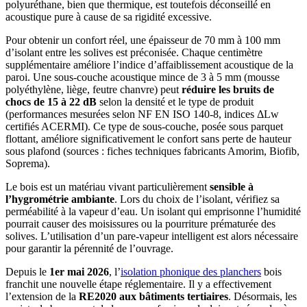
polyuréthane, bien que thermique, est toutefois déconseillé en
acoustique pure à cause de sa rigidité excessive.
Pour obtenir un confort réel, une épaisseur de 70 mm à 100 mm
d’isolant entre les solives est préconisée. Chaque centimètre
supplémentaire améliore l’indice d’affaiblissement acoustique de la
paroi. Une sous-couche acoustique mince de 3 à 5 mm (mousse
polyéthylène, liège, feutre chanvre) peut
réduire les bruits de
chocs de 15 à 22 dB
selon la densité et le type de produit
(performances mesurées selon NF EN ISO 140-8, indices ΔLw
certifiés ACERMI). Ce type de sous-couche, posée sous parquet
flottant, améliore significativement le confort sans perte de hauteur
sous plafond (sources : fiches techniques fabricants Amorim, Biofib,
Soprema).
Le bois est un matériau vivant particulièrement
sensible à
l’hygrométrie ambiante
. Lors du choix de l’isolant, vérifiez sa
perméabilité à la vapeur d’eau. Un isolant qui emprisonne l’humidité
pourrait causer des moisissures ou la pourriture prématurée des
solives. L’utilisation d’un pare-vapeur intelligent est alors nécessaire
pour garantir la pérennité de l’ouvrage.
Depuis le
1er mai 2026
, l’
isolation phonique des planchers
bois
franchit une nouvelle étape réglementaire. Il y a effectivement
l’extension de la
RE2020 aux bâtiments tertiaires
. Désormais, les