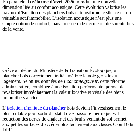
En parallèle, la
réforme d’avril 2026
introduit une nouvelle
dimension liée au confort acoustique. Cette évolution valorise les
travaux d’isolation des planchers bois et transforme le silence en un
véritable actif immobilier. L’isolation acoustique n’est plus une
simple option de confort, mais un critère de décote ou de surcote lors
de la vente.
AVEZ-VOUS DES PROJETS DE
CONSTRUCTION? BENEFICIEZ DES 3 DEVIS
GRATUITS
Grâce au décret du Ministère de la Transition Écologique, un
plancher bois correctement traité améliore la note globale du
logement. Selon les données de
Economie.gouv.fr
, cette réforme
administrative, combinée à une isolation performante, permet de
revaloriser immédiatement la valeur locative et vénale des biens
immobiliers anciens.
L’
isolation phonique du plancher
bois devient l’investissement le
plus rentable pour sortir du statut de « passoire thermique ». La
réduction des pertes de chaleur et des bruits venant du sol permet
aux petites surfaces d’accéder plus facilement aux classes C ou D du
DPE.