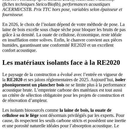
(fiches techniques Steico/Biofib), performances acoustiques
ACERMI/CSTB. Prix TTC hors pose, variables selon épaisseur et
fournisseur.
En 2026, le choix de l’isolant dépend de votre méthode de pose. La
laine de bois excelle sous chape sèche pour bloquer les bruits de pas
grâce à sa densité. La ouate de cellulose, économique, reste idéale
en insufflation entre solives. Enfin, le chanvre convient aux pièces
humides, garantissant une conformité RE2020 et un excellent
confort acoustique.
Les matériaux isolants face à la RE2020
Le paysage de la construction a évolué avec l’entrée en vigueur de
la
RE2020
et ses jalons réglementaires de 2025. Aujourd’hui,
isoler
phoniquement un plancher bois
ne se limite plus à la performance
acoustique brute. L’empreinte carbone des matériaux est tout aussi
un critère de sélection obligatoire pour les projets de construction et
de rénovation d’ampleur.
Les isolants biosourcés comme
la laine de bois, la ouate de
cellulose ou le liège
sont désormais privilégiés par les experts. Pour
cause, ils respectent les seuils carbone stricts et possèdent une inertie
et une porosité naturelle idéales pour l’absorption acoustique. Le