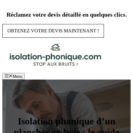
Aller
au
Réclamez votre devis détaillé en quelques clics.
contenu
OBTENEZ VOTRE DEVIS MAINTENANT !
Menu
Isolation phonique d’un
plancher en bois : le guide