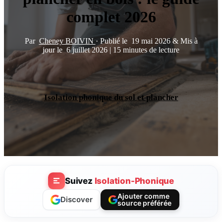
complet 2026
Par
Cheney BOIVIN
·
Publié le
19 mai 2026
&
Mis à
jour le
6 juillet 2026
|
15 minutes de lecture
Isolation phonique du sol et plancher
Suivez
Isolation-Phonique
Ajouter comme
Discover
source préférée