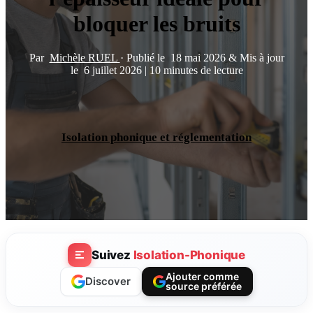
bloquer les bruits
Par
Michèle RUEL
·
Publié le
18 mai 2026
&
Mis à jour
le
6 juillet 2026
|
10 minutes de lecture
Isolation phonique et réglementation
Suivez
Isolation-Phonique
Ajouter comme
Discover
source préférée