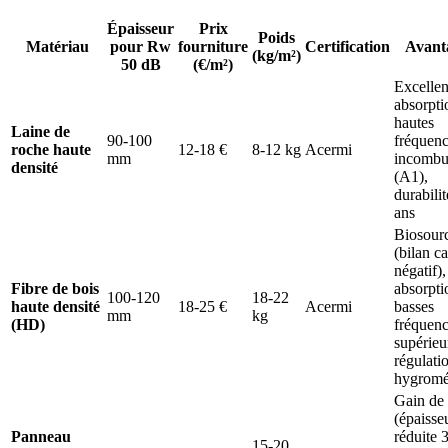
Épaisseur
Prix
Poids
Matériau
pour Rw
fourniture
Certification
Avant
(kg/m²)
50 dB
(€/m²)
Excellen
absorpti
hautes
Laine de
90-100
fréquenc
roche haute
12-18 €
8-12 kg
Acermi
mm
incombu
densité
(A1),
durabili
ans
Biosour
(bilan c
négatif),
Fibre de bois
absorpti
100-120
18-22
haute densité
18-25 €
Acermi
basses
mm
kg
(HD)
fréquen
supérieu
régulati
hygromé
Gain de 
(épaisse
Panneau
réduite 
15-20