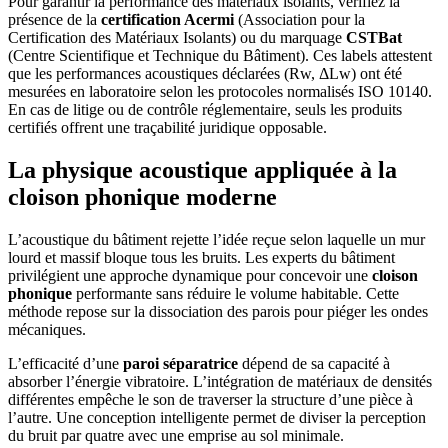
Pour garantir la performance des matériaux isolants, vérifiez la
présence de la
certification Acermi
(Association pour la
Certification des Matériaux Isolants) ou du marquage
CSTBat
(Centre Scientifique et Technique du Bâtiment). Ces labels attestent
que les performances acoustiques déclarées (Rw, ΔLw) ont été
mesurées en laboratoire selon les protocoles normalisés ISO 10140.
En cas de litige ou de contrôle réglementaire, seuls les produits
certifiés offrent une traçabilité juridique opposable.
La physique acoustique appliquée à la
cloison phonique moderne
L’acoustique du bâtiment rejette l’idée reçue selon laquelle un mur
lourd et massif bloque tous les bruits. Les experts du bâtiment
privilégient une approche dynamique pour concevoir une
cloison
phonique
performante sans réduire le volume habitable. Cette
méthode repose sur la dissociation des parois pour piéger les ondes
mécaniques.
L’efficacité d’une
paroi séparatrice
dépend de sa capacité à
absorber l’énergie vibratoire. L’intégration de matériaux de densités
différentes empêche le son de traverser la structure d’une pièce à
l’autre. Une conception intelligente permet de diviser la perception
du bruit par quatre avec une emprise au sol minimale.