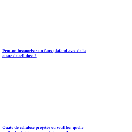
Peut-on insonoriser un faux plafond avec de la
ouate de cellulose ?
Ouate de cellulose projetée ou soufflée, quelle