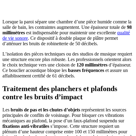
CONSTRUCTION? BENEFICIEZ DES 3 DEVIS
GRATUITS
Lorsque la paroi sépare une chambre d’une pièce humide comme la
salle de bain, les contraintes augmentent. Une épaisseur totale de
98
millimètres
est indispensable pour maintenir une excellente
qualité
de vie sonore
. Ce dispositif à double plaque de plâtre permet
d’atténuer les bruits de robinetterie de 50 décibels.
L’isolation des pièces techniques ou des studios de musique requiert
une structure encore plus robuste. Les professionnels orientent alors
le choix technique vers une cloison de
120 millimètres
d’épaisseur.
Ce bouclier acoustique bloque les
basses fréquences
et assure un
affaiblissement certifié de 61 décibels.
Traitement des planchers et plafonds
contre les bruits d’impact
Les
bruits de pas et les chutes d’objets
représentent les sources
principales de conflits de voisinage. Pour bloquer ces vibrations
mécaniques au plafond, la pose d’un faux-plafond suspendu sur
fixations anti-vibratiles
s’impose. Cette structure requiert un
plénum d’une hauteur comprise entre 100 et 150 millimètres pour