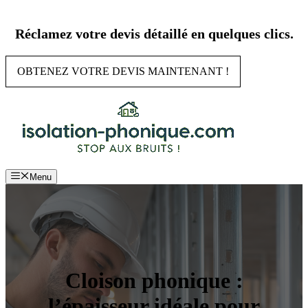
Aller
au
Réclamez votre devis détaillé en quelques clics.
contenu
OBTENEZ VOTRE DEVIS MAINTENANT !
Menu
Cloison phonique :
l’épaisseur idéale pour