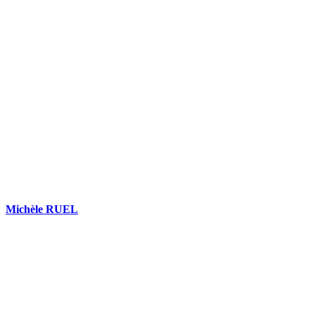
COMPARATIFS EN 5 MINUTES. CLIQUEZ ICI
Michèle RUEL