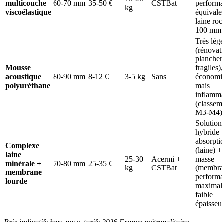
multicouche
60-70 mm
35-50 €
CSTBat
perform
kg
viscoélastique
équivale
laine ro
100 mm
Très lég
(rénovat
plancher
Mousse
fragiles)
acoustique
80-90 mm
8-12 €
3-5 kg
Sans
économi
polyuréthane
mais
inflamm
(classem
M3-M4)
Solution
hybride 
absorpti
Complexe
(laine) +
laine
25-30
Acermi +
masse
minérale +
70-80 mm
25-35 €
kg
CSTBat
(membra
membrane
perform
lourde
maximal
faible
épaisseu
Prix indicatifs hors pose, tarifs 2026 France métropolitaine.