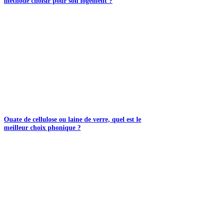
méthode choisir pour son logement ?
Ouate de cellulose ou laine de verre, quel est le
meilleur choix phonique ?