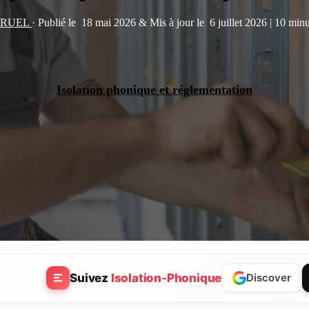
e RUEL
·
Publié le
18 mai 2026
&
Mis à jour le
6 juillet 2026
|
10 minu
Isolation phonique et réglementation
Suivez
Isolation-Phonique
Discover