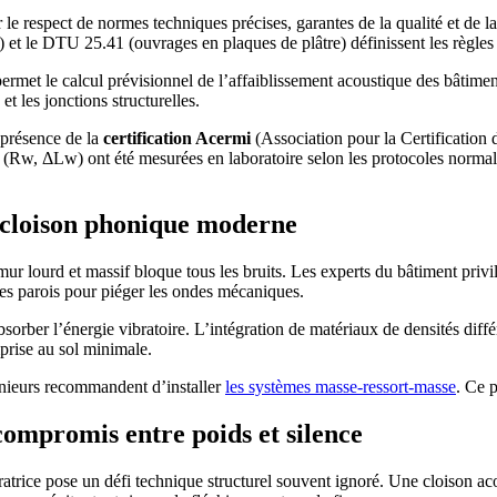
le respect de normes techniques précises, garantes de la qualité et de l
et le DTU 25.41 (ouvrages en plaques de plâtre) définissent les règles d
et le calcul prévisionnel de l’affaiblissement acoustique des bâtiment
et les jonctions structurelles.
a présence de la
certification Acermi
(Association pour la Certification
 (Rw, ΔLw) ont été mesurées en laboratoire selon les protocoles normalis
a cloison phonique moderne
n mur lourd et massif bloque tous les bruits. Les experts du bâtiment p
des parois pour piéger les ondes mécaniques.
sorber l’énergie vibratoire. L’intégration de matériaux de densités diffé
prise au sol minimale.
énieurs recommandent d’installer
les systèmes masse-ressort-masse
. Ce p
 compromis entre poids et silence
paratrice pose un défi technique structurel souvent ignoré. Une cloiso