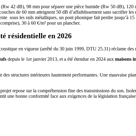
 (Rw 42 dB), 98 mm pour séparer une pièce humide (Rw 50 dB), 120 
ouches de 60 mm atteignent 50 dB d’affaiblissement sans sacrifier les 
liente sous les rails métalliques, un pont phonique fait perdre jusqu’à 15
 comprise), 30 à 60 €/m² pour un plancher.
té résidentielle en 2026
 acoustique en vigueur (arrêté du 30 juin 1999, DTU 25.31) réclame des
eufs
depuis le 1er janvier 2013, et a été étendue en 2024 aux
maisons in
r des structures intérieures hautement performantes. Une mauvaise plani
rojet repose sur la compréhension fine des transmissions du son. Isoler
tit une bonne conformité face aux exigences de la législation française