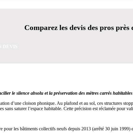
Comparez les devis des pros près 
S DEVIS
OBTENEZ 3 DEVIS GRATUITES EN 5 MINUTES POUR FA
cilier le silence absolu et la préservation des mètres carrés habitables
lation d’une cloison phonique. Au plafond et au sol, ces structures stop
 sans saturer l’espace habitable. Cette précision est réclamée pour vali
ire pour les bâtiments collectifs neufs depuis 2013 (arrêté 30 juin 199