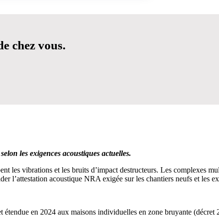
de chez vous.
CILITER VOTRE DÉCISION
 selon les exigences acoustiques actuelles.
pent les vibrations et les bruits d’impact destructeurs. Les complexes m
der l’attestation acoustique NRA exigée sur les chantiers neufs et les ex
9) et étendue en 2024 aux maisons individuelles en zone bruyante (décre