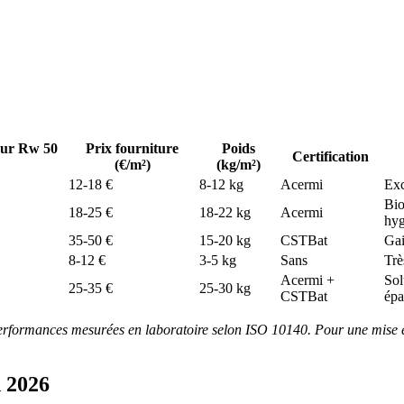
our Rw 50
Prix fourniture
Poids
Certification
(€/m²)
(kg/m²)
12-18 €
8-12 kg
Acermi
Exc
Bio
18-25 €
18-22 kg
Acermi
hyg
35-50 €
15-20 kg
CSTBat
Gai
8-12 €
3-5 kg
Sans
Trè
Acermi +
Sol
25-35 €
25-30 kg
CSTBat
épa
 Performances mesurées en laboratoire selon ISO 10140. Pour une mise e
n 2026