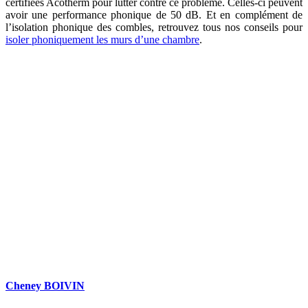
certifiées Acotherm pour lutter contre ce problème. Celles-ci peuvent
avoir une performance phonique de 50 dB. Et en complément de
l’isolation phonique des combles, retrouvez tous nos conseils pour
isoler phoniquement les murs d’une chambre
.
DEMANDEZ 3 DEVIS GRATUITS
COMPARATIFS EN 5 MINUTES. CLIQUEZ ICI
Cheney BOIVIN