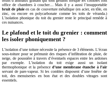
bruits d’animaux grattant qui sont gênants lorsque les combles font
office de chambres à coucher… Mais il y a aussi l’insupportable
bruit de pluie
en cas de couverture métallique (en acier, en tôle, en
zinc, ou encore en polycarbonate comme les toits de véranda.)
L’isolation phonique du toit du grenier reste le principal remède à
ces nuisances.
Le plafond et le toit du grenier : comment
les isoler phoniquement ?
L’isolation d’une toiture nécessite la présence de 3 éléments. L’écran
sous-toiture pour se prémunir des risques d’infiltration de pluie, de
neige, de poussière à travers d’éventuels espaces entre les ardoises
par exemple. L’isolation du toit exige aussi un isolant
thermophonique et la présence
d’une membrane étanche à l’air
servant de pare-vapeur. Si les combles disposent d’une fenêtre de
toit, des menuiseries en bon état et des doubles vitrages sont
essentiels.
AVEZ-VOUS DES PROJETS DE
CONSTRUCTION? BENEFICIEZ DES 3 DEVIS
GRATUITS