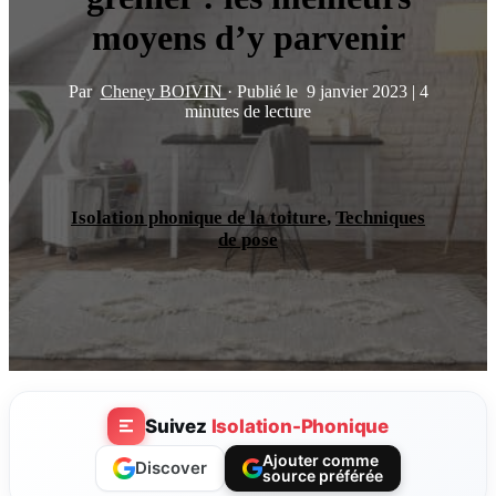
moyens d’y parvenir
Par
Cheney BOIVIN
·
Publié le
9 janvier 2023
|
4
minutes de lecture
Isolation phonique de la toiture
,
Techniques
de pose
Suivez
Isolation-Phonique
Ajouter comme
Discover
source préférée