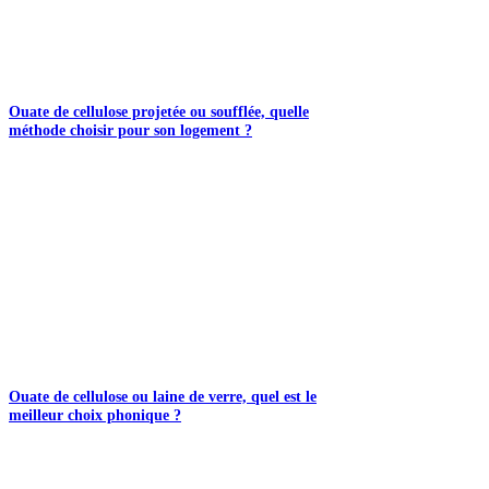
Ouate de cellulose projetée ou soufflée, quelle
méthode choisir pour son logement ?
Ouate de cellulose ou laine de verre, quel est le
meilleur choix phonique ?