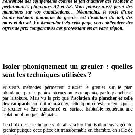
l’ensemble des équipements comme le fait d’utiliser des robinets à
performances phoniques A2 et A3. Vous pouvez aussi poser des
manchons sur vos canalisations… Néanmoins, le socle d’une
bonne isolation phonique du grenier est l’isolation du toit, des
murs et du sol. En demandant via cette page, vous obtiendrez des
offres de prix comparatives des professionnels de votre région.
OBTENEZ 3 DEVIS GRATUITES EN 5 MINUTES
POUR FACILITER VOTRE DÉCISION
Isoler phoniquement un grenier : quelles
sont les techniques utilisées ?
Plusieurs méthodes permettent d’isoler le grenier sur le plan
phonique : par les pentes internes ou les rampants, par le plancher et
par la toiture. Mais vu le prix que
l’isolation du plancher et celle
des rampants
pourrait représenter, cette option n’est à retenir que si
le grenier va être transformé en surface habitable requérant une
isolation phonique adéquate.
Le choix de la technique varie ainsi selon l’utilisation envisagée du
grenier puisque cette pièce est transformable en chambre, en salle de