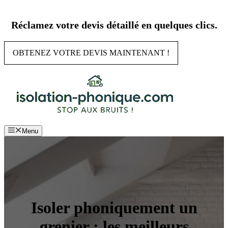
Aller
au
Réclamez votre devis détaillé en quelques clics.
contenu
OBTENEZ VOTRE DEVIS MAINTENANT !
Menu
Isoler phoniquement un
grenier : les meilleurs