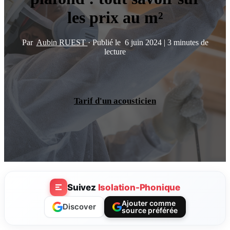
les prix au m²
Par
Aubin RUEST
·
Publié le
6 juin 2024
|
3 minutes de
lecture
Tarif d'un acousticien
Suivez
Isolation-Phonique
Ajouter comme
Discover
source préférée