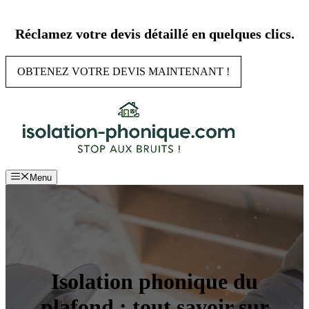
Aller
au
Réclamez votre devis détaillé en quelques clics.
contenu
OBTENEZ VOTRE DEVIS MAINTENANT !
Menu
Isolation phonique du
plafond : tout savoir sur