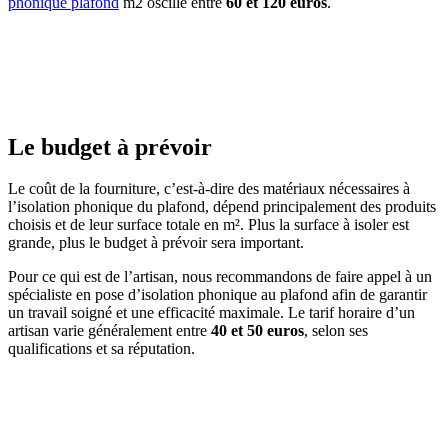
phonique plafond
m2 oscille entre
60 et 120 euros
.
AVEZ-VOUS DES PROJETS DE
CONSTRUCTION? BENEFICIEZ DES 3 DEVIS
GRATUITS
Le budget à prévoir
Le coût de la fourniture, c’est-à-dire des matériaux nécessaires à
l’isolation phonique du plafond, dépend principalement des produits
choisis et de leur surface totale en m². Plus la surface à isoler est
grande, plus le budget à prévoir sera important.
Pour ce qui est de l’artisan, nous recommandons de faire appel à un
spécialiste en pose d’isolation phonique au plafond afin de garantir
un travail soigné et une efficacité maximale. Le tarif horaire d’un
artisan varie généralement entre
40 et 50 euros
, selon ses
qualifications et sa réputation.