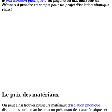
le
prix isolation phonique
d’un plafond au m2, ainsi que les
éléments à prendre en compte pour un projet d’isolation phonique
réussi.
OBTENEZ 3 DEVIS GRATUITES EN 5 MINUTES
POUR FACILITER VOTRE DÉCISION
Le prix des matériaux
On peut ainsi trouver plusieurs matériaux d’
isolation phonique
disponibles sur le marché, chacun présentant des caractéristiques et