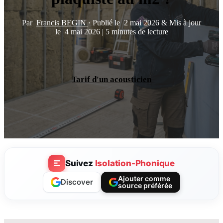
Par
Francis BEGIN
·
Publié le
2 mai 2026
&
Mis à jour
le
4 mai 2026
|
5 minutes de lecture
Tarif d'un acousticien
Suivez
Isolation-Phonique
Ajouter comme
Discover
source préférée