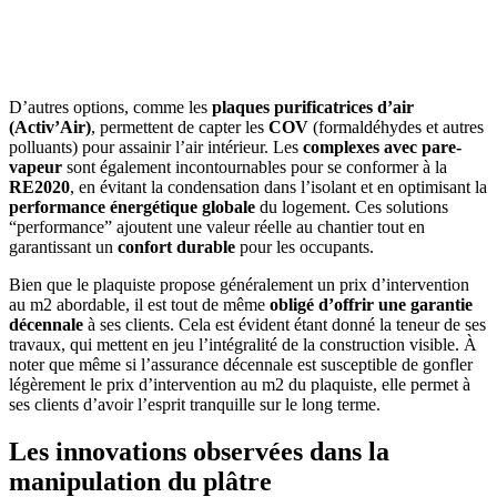
AVEZ-VOUS DES PROJETS DE
CONSTRUCTION? BENEFICIEZ DES 3 DEVIS
GRATUITS
D’autres options, comme les
plaques purificatrices d’air
(Activ’Air)
, permettent de capter les
COV
(formaldéhydes et autres
polluants) pour assainir l’air intérieur. Les
complexes avec pare-
vapeur
sont également incontournables pour se conformer à la
RE2020
, en évitant la condensation dans l’isolant et en optimisant la
performance énergétique globale
du logement. Ces solutions
“performance” ajoutent une valeur réelle au chantier tout en
garantissant un
confort durable
pour les occupants.
Bien que le plaquiste propose généralement un prix d’intervention
au m2 abordable, il est tout de même
obligé d’offrir une garantie
décennale
à ses clients. Cela est évident étant donné la teneur de ses
travaux, qui mettent en jeu l’intégralité de la construction visible. À
noter que même si l’assurance décennale est susceptible de gonfler
légèrement le prix d’intervention au m2 du plaquiste, elle permet à
ses clients d’avoir l’esprit tranquille sur le long terme.
Les innovations observées dans la
manipulation du plâtre