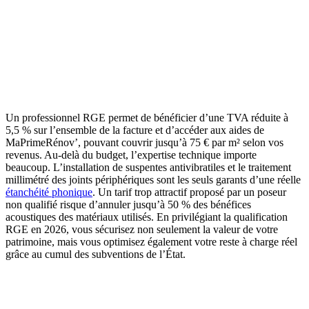
Un professionnel RGE permet de bénéficier d’une TVA réduite à
5,5 % sur l’ensemble de la facture et d’accéder aux aides de
MaPrimeRénov’, pouvant couvrir jusqu’à 75 € par m² selon vos
revenus. Au-delà du budget, l’expertise technique importe
beaucoup. L’installation de suspentes antivibratiles et le traitement
millimétré des joints périphériques sont les seuls garants d’une réelle
étanchéité phonique
. Un tarif trop attractif proposé par un poseur
non qualifié risque d’annuler jusqu’à 50 % des bénéfices
acoustiques des matériaux utilisés. En privilégiant la qualification
RGE en 2026, vous sécurisez non seulement la valeur de votre
patrimoine, mais vous optimisez également votre reste à charge réel
grâce au cumul des subventions de l’État.
DEMANDEZ 3 DEVIS GRATUITS
COMPARATIFS EN 5 MINUTES. CLIQUEZ ICI