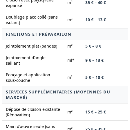
m²
35 € – 40 €
expansé
Doublage placo collé (sans
m²
10 € – 13 €
isolant)
FINITIONS ET PRÉPARATION
Jointoiement plat (bandes)
m²
5 € – 8 €
Jointoiement d’angle
ml*
9 € – 13 €
saillant
Ponçage et application
m²
5 € – 10 €
sous-couche
SERVICES SUPPLÉMENTAIRES (MOYENNES DU
MARCHÉ)
Dépose de cloison existante
m²
15 € – 25 €
(Rénovation)
Main d’œuvre seule (sans
m²
25 € – 35 €