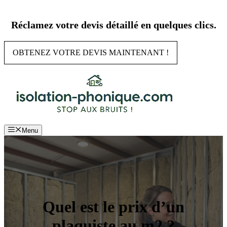
Aller
au
Réclamez votre devis détaillé en quelques clics.
contenu
OBTENEZ VOTRE DEVIS MAINTENANT !
Menu
Quel est le prix d’un
plaquiste au m2 ?