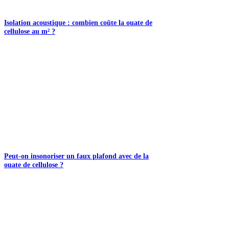
Isolation acoustique : combien coûte la ouate de
cellulose au m² ?
Peut-on insonoriser un faux plafond avec de la
ouate de cellulose ?