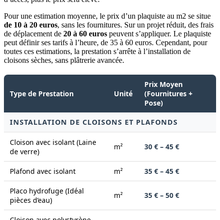
Pour une estimation moyenne, le prix d’un plaquiste au m2 se situe
de 10 à 20 euros
, sans les fournitures. Sur un projet réduit, des frais
de déplacement de
20 à 60 euros
peuvent s’appliquer.
Le plaquiste
peut définir ses tarifs à l’heure,
de 35 à
60 euros.
Cependant, pour
toutes ces estimations, la prestation s’arrête à l’installation de
cloisons sèches, sans plâtrerie avancée.
Prix Moyen
Type de Prestation
Unité
(Fournitures +
Pose)
INSTALLATION DE CLOISONS ET PLAFONDS
Cloison avec isolant (Laine
m²
30 € – 45 €
de verre)
Plafond avec isolant
m²
35 € – 45 €
Placo hydrofuge (Idéal
m²
35 € – 50 €
pièces d’eau)
Cloison avec polystyrène