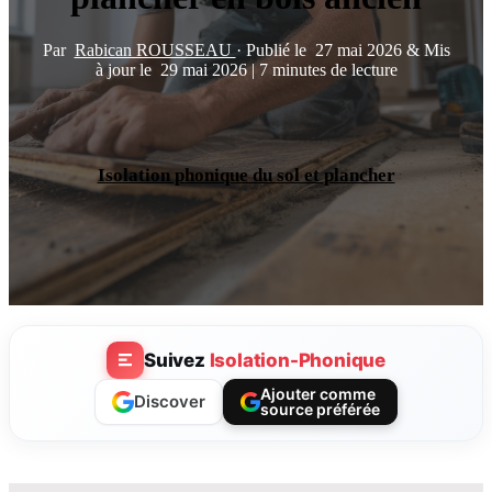
Par
Rabican ROUSSEAU
·
Publié le
27 mai 2026
&
Mis
à jour le
29 mai 2026
|
7 minutes de lecture
Isolation phonique du sol et plancher
Suivez
Isolation-Phonique
Ajouter comme
Discover
source préférée