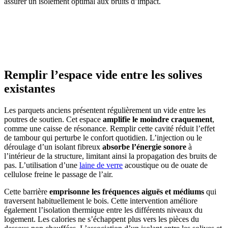
assurer un isolement optimal aux bruits d’impact.
AVEZ-VOUS DES PROJETS DE
CONSTRUCTION? BENEFICIEZ DES 3 DEVIS
GRATUITS
Remplir l’espace vide entre les solives
existantes
Les parquets anciens présentent régulièrement un vide entre les
poutres de soutien. Cet espace
amplifie le moindre craquement
,
comme une caisse de résonance. Remplir cette cavité réduit l’effet
de tambour qui perturbe le confort quotidien. L’injection ou le
déroulage d’un isolant fibreux
absorbe l’énergie sonore
à
l’intérieur de la structure, limitant ainsi la propagation des bruits de
pas. L’utilisation d’une
laine de verre
acoustique ou de ouate de
cellulose freine le passage de l’air.
Cette barrière
emprisonne les fréquences aiguës et médiums
qui
traversent habituellement le bois. Cette intervention améliore
également l’isolation thermique entre les différents niveaux du
logement. Les calories ne s’échappent plus vers les pièces du