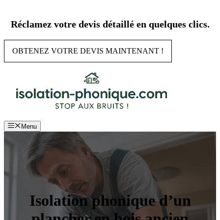
Aller
au
Réclamez votre devis détaillé en quelques clics.
contenu
OBTENEZ VOTRE DEVIS MAINTENANT !
Menu
Isolation phonique d’un
plancher en bois ancien