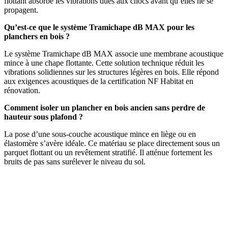
flottant absorbe les vibrations dues aux chocs avant qu’elles ne se
propagent.
Qu’est-ce que le système Tramichape dB MAX pour les
planchers en bois ?
Le système Tramichape dB MAX associe une membrane acoustique
mince à une chape flottante. Cette solution technique réduit les
vibrations solidiennes sur les structures légères en bois. Elle répond
aux exigences acoustiques de la certification NF Habitat en
rénovation.
Comment isoler un plancher en bois ancien sans perdre de
hauteur sous plafond ?
La pose d’une sous-couche acoustique mince en liège ou en
élastomère s’avère idéale. Ce matériau se place directement sous un
parquet flottant ou un revêtement stratifié. Il atténue fortement les
bruits de pas sans surélever le niveau du sol.
DEMANDEZ 3 DEVIS GRATUITS
COMPARATIFS EN 5 MINUTES. CLIQUEZ ICI