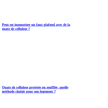
Peut-on insonoriser un faux plafond avec de la
ouate de cellulose ?
Ouate de cellulose projetée ou soufflée, quelle
méthode choisir pour son logement ?