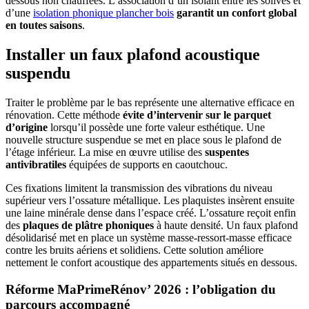
dessous non chauffées. L’association d’un isolant entre les solives et
d’une
isolation phonique plancher bois
garantit un confort global
en toutes saisons
.
Installer un faux plafond acoustique
suspendu
Traiter le problème par le bas représente une alternative efficace en
rénovation. Cette méthode
évite d’intervenir sur le parquet
d’origine
lorsqu’il possède une forte valeur esthétique. Une
nouvelle structure suspendue se met en place sous le plafond de
l’étage inférieur. La mise en œuvre utilise des
suspentes
antivibratiles
équipées de supports en caoutchouc.
Ces fixations limitent la transmission des vibrations du niveau
supérieur vers l’ossature métallique. Les plaquistes insèrent ensuite
une laine minérale dense dans l’espace créé. L’ossature reçoit enfin
des
plaques de plâtre phoniques
à haute densité. Un faux plafond
désolidarisé met en place un système masse-ressort-masse efficace
contre les bruits aériens et solidiens. Cette solution améliore
nettement le confort acoustique des appartements situés en dessous.
Réforme MaPrimeRénov’ 2026 : l’obligation du
parcours accompagné