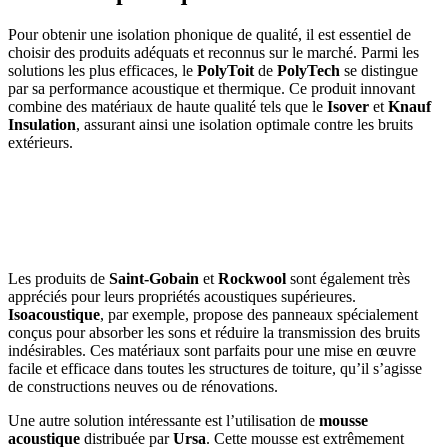
Pour obtenir une isolation phonique de qualité, il est essentiel de
choisir des produits adéquats et reconnus sur le marché. Parmi les
solutions les plus efficaces, le
PolyToit
de
PolyTech
se distingue
par sa performance acoustique et thermique. Ce produit innovant
combine des matériaux de haute qualité tels que le
Isover
et
Knauf
Insulation
, assurant ainsi une isolation optimale contre les bruits
extérieurs.
AVEZ-VOUS DES PROJETS DE
CONSTRUCTION? BENEFICIEZ DES 3 DEVIS
GRATUITS
Les produits de
Saint-Gobain
et
Rockwool
sont également très
appréciés pour leurs propriétés acoustiques supérieures.
Isoacoustique
, par exemple, propose des panneaux spécialement
conçus pour absorber les sons et réduire la transmission des bruits
indésirables. Ces matériaux sont parfaits pour une mise en œuvre
facile et efficace dans toutes les structures de toiture, qu’il s’agisse
de constructions neuves ou de rénovations.
Une autre solution intéressante est l’utilisation de
mousse
acoustique
distribuée par
Ursa
. Cette mousse est extrêmement