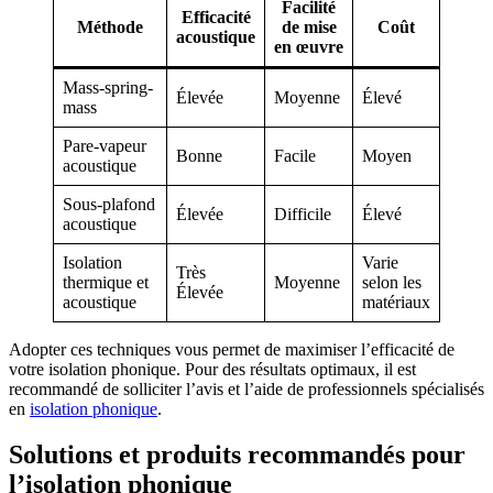
Facilité
Efficacité
Méthode
de mise
Coût
acoustique
en œuvre
Mass-spring-
Élevée
Moyenne
Élevé
mass
Pare-vapeur
Bonne
Facile
Moyen
acoustique
Sous-plafond
Élevée
Difficile
Élevé
acoustique
Isolation
Varie
Très
thermique et
Moyenne
selon les
Élevée
acoustique
matériaux
Adopter ces techniques vous permet de maximiser l’efficacité de
votre isolation phonique. Pour des résultats optimaux, il est
recommandé de solliciter l’avis et l’aide de professionnels spécialisés
en
isolation phonique
.
Solutions et produits recommandés pour
l’isolation phonique