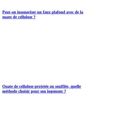
Peut-on insonoriser un faux plafond avec de la
ouate de cellulose ?
Ouate de cellulose projetée ou soufflée, quelle
méthode choisir pour son logement ?