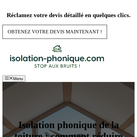
Aller
au
Réclamez votre devis détaillé en quelques clics.
contenu
OBTENEZ VOTRE DEVIS MAINTENANT !
Menu
Isolation phonique de la
toiture : comment réduire