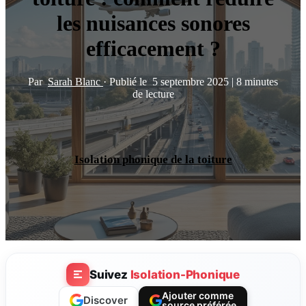
les nuisances sonores
efficacement ?
Par
Sarah Blanc
·
Publié le
5 septembre 2025
|
8 minutes
de lecture
Isolation phonique de la toiture
Suivez
Isolation-Phonique
Ajouter comme
Discover
source préférée