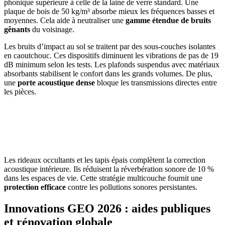
phonique supérieure à celle de la laine de verre standard. Une
plaque de bois de 50 kg/m³ absorbe mieux les fréquences basses et
moyennes. Cela aide à neutraliser une
gamme étendue de bruits
gênants
du voisinage.
Les bruits d’impact au sol se traitent par des sous-couches isolantes
en caoutchouc. Ces dispositifs diminuent les vibrations de pas de 19
dB minimum selon les tests. Les plafonds suspendus avec matériaux
absorbants stabilisent le confort dans les grands volumes. De plus,
une
porte acoustique dense
bloque les transmissions directes entre
les pièces.
AVEZ-VOUS DES PROJETS DE
CONSTRUCTION? BENEFICIEZ DES 3 DEVIS
GRATUITS
Les rideaux occultants et les tapis épais complètent la correction
acoustique intérieure. Ils réduisent la réverbération sonore de 10 %
dans les espaces de vie. Cette stratégie multicouche fournit une
protection efficace
contre les pollutions sonores persistantes.
Innovations GEO 2026 : aides publiques
et rénovation globale