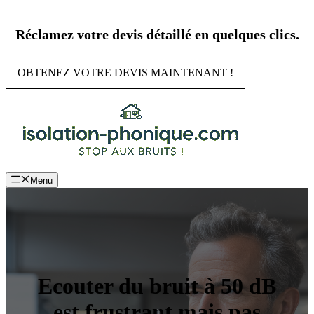
Aller
au
Réclamez votre devis détaillé en quelques clics.
contenu
OBTENEZ VOTRE DEVIS MAINTENANT !
Menu
Ecouter du bruit à 50 dB
est frustrant mais pas