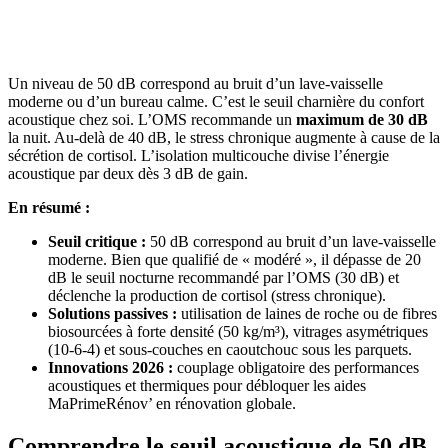
OBTENEZ 3 DEVIS GRATUITES EN 5 MINUTES
POUR FACILITER VOTRE DÉCISION
Un niveau de 50 dB correspond au bruit d’un lave-vaisselle
moderne ou d’un bureau calme. C’est le seuil charnière du confort
acoustique chez soi. L’OMS recommande un
maximum de 30 dB
la nuit. Au-delà de 40 dB, le stress chronique augmente à cause de la
sécrétion de cortisol. L’isolation multicouche divise l’énergie
acoustique par deux dès 3 dB de gain.
En résumé :
Seuil critique :
50 dB correspond au bruit d’un lave-vaisselle
moderne. Bien que qualifié de « modéré », il dépasse de 20
dB le seuil nocturne recommandé par l’OMS (30 dB) et
déclenche la production de cortisol (stress chronique).
Solutions passives :
utilisation de laines de roche ou de fibres
biosourcées à forte densité (50 kg/m³), vitrages asymétriques
(10-6-4) et sous-couches en caoutchouc sous les parquets.
Innovations 2026 :
couplage obligatoire des performances
acoustiques et thermiques pour débloquer les aides
MaPrimeRénov’ en rénovation globale.
Comprendre le seuil acoustique de 50 dB