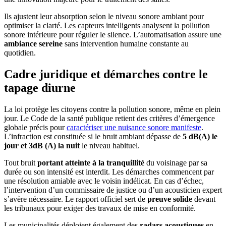
Ils ajustent leur absorption selon le niveau sonore ambiant pour
optimiser la clarté. Les capteurs intelligents analysent la pollution
sonore intérieure pour réguler le silence. L’automatisation assure une
ambiance sereine
sans intervention humaine constante au
quotidien.
Cadre juridique et démarches contre le
tapage diurne
La loi protège les citoyens contre la pollution sonore, même en plein
jour. Le Code de la santé publique retient des critères d’émergence
globale précis pour
caractériser une nuisance sonore manifeste
.
L’infraction est constituée si le bruit ambiant dépasse de
5 dB(A) le
jour et 3dB (A) la nuit
le niveau habituel.
Tout bruit
portant atteinte à la tranquillité
du voisinage par sa
durée ou son intensité est interdit. Les démarches commencent par
une résolution amiable avec le voisin indélicat. En cas d’échec,
l’intervention d’un commissaire de justice ou d’un acousticien expert
s’avère nécessaire. Le rapport officiel sert de
preuve solide
devant
les tribunaux pour exiger des travaux de mise en conformité.
Les municipalités déploient également des
radars acoustiques
en