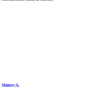
DEMANDEZ 3 DEVIS GRATUITS
COMPARATIFS EN 5 MINUTES. CLIQUEZ ICI
Mahery A.