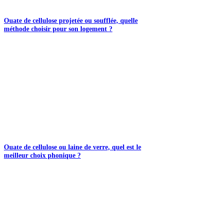
Ouate de cellulose projetée ou soufflée, quelle
méthode choisir pour son logement ?
Ouate de cellulose ou laine de verre, quel est le
meilleur choix phonique ?