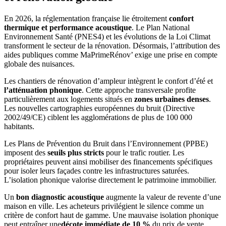
En 2026, la réglementation française lie étroitement
confort
thermique et performance acoustique
. Le Plan National
Environnement Santé (PNES4) et les évolutions de la Loi Climat
transforment le secteur de la rénovation. Désormais, l’attribution des
aides publiques comme MaPrimeRénov’ exige une prise en compte
globale des nuisances.
Les chantiers de rénovation d’ampleur intègrent le confort d’été et
l’atténuation phonique
. Cette approche transversale profite
particulièrement aux logements situés en
zones urbaines denses
.
Les nouvelles cartographies européennes du bruit (Directive
2002/49/CE) ciblent les agglomérations de plus de 100 000
habitants.
Les Plans de Prévention du Bruit dans l’Environnement (PPBE)
imposent des
seuils plus stricts
pour le trafic routier. Les
propriétaires peuvent ainsi mobiliser des financements spécifiques
pour isoler leurs façades contre les infrastructures saturées.
L’isolation phonique valorise directement le patrimoine immobilier.
Un
bon diagnostic acoustique
augmente la valeur de revente d’une
maison en ville. Les acheteurs privilégient le silence comme un
critère de confort haut de gamme. Une mauvaise isolation phonique
peut entraîner une
décote immédiate de 10 %
du prix de vente.