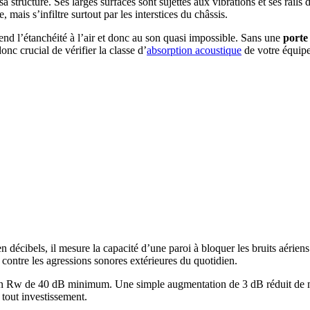
sa structure. Ses larges surfaces sont sujettes aux vibrations et ses rail
 mais s’infiltre surtout par les interstices du châssis.
end l’étanchéité à l’air et donc au son quasi impossible. Sans une
porte
donc crucial de vérifier la classe d’
absorption acoustique
de votre équipe
décibels, il mesure la capacité d’une paroi à bloquer les bruits aériens. 
e contre les agressions sonores extérieures du quotidien.
 un Rw de 40 dB minimum. Une simple augmentation de 3 dB réduit de mo
 tout investissement.