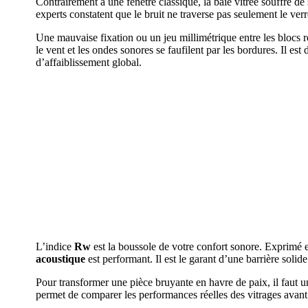
Contrairement à une fenêtre classique, la baie vitrée souffre de 
experts constatent que le bruit ne traverse pas seulement le verre,
Une mauvaise fixation ou un jeu millimétrique entre les blocs r
le vent et les ondes sonores se faufilent par les bordures. Il est 
d’affaiblissement global.
L’indice
Rw
est la boussole de votre confort sonore. Exprimé en 
acoustique
est performant. Il est le garant d’une barrière solid
Pour transformer une pièce bruyante en havre de paix, il faut
permet de comparer les performances réelles des vitrages avant