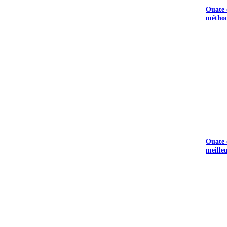
Ouate d
méthod
Ouate d
meille