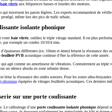
e
baie vitrée
aux fréquences basses et lourdes des moteurs.
s qui traversent les parois légères. Les experts recommandent de vérifie
 protégé, même lors des pics de trafic urbain.
lissante isolante phonique
r votre
baie vitrée
, oubliez le triple vitrage standard. Il est plus perform
que, par exemple un combo 10/10/4 mm.
es d’épaisseurs différentes (ex: 10mm et 4mm) brisent la résonance des o
e feuilleté PVB
acoustique continue d’être la référence de cette année.
 qui agit comme un amortisseur de vibrations. Contrairement au triple vi
 pour un silence absolu en zone urbaine dense.
 on brise la résonance des ondes sonores. Pour les zones ultra-bruyante
et phonique
équipées de vitrages feuilletés acoustiques. Ces derniers in
serie sur une porte coulissante
se. Le calfeutrage d’une
porte coulissante isolante phonique
dépend s
Pour cause, ils épousent parfaitement les irrégularités du bâti et durent p