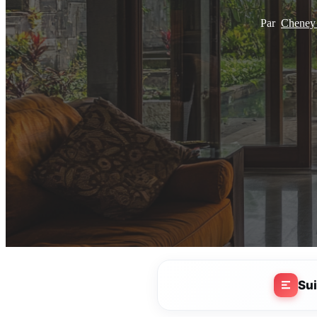
Par
Chene
Su