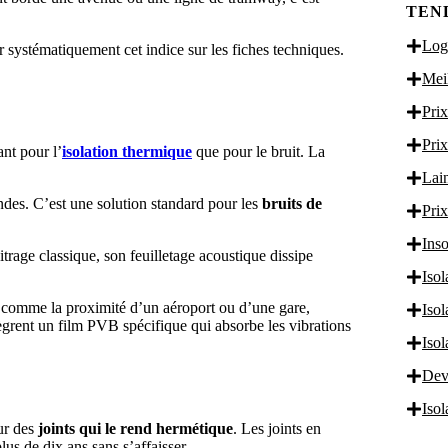
TEN
Logi
r systématiquement cet indice sur les fiches techniques.
Meil
Prix
Prix
ant pour l’
isolation thermique
que pour le bruit. La
Lain
ndes. C’est une solution standard pour les
bruits de
Prix
Inso
trage classique, son feuilletage acoustique dissipe
Isol
s comme la proximité d’un aéroport ou d’une gare,
Iso
tègrent un film PVB spécifique qui absorbe les vibrations
Iso
Dev
Iso
ur des
joints qui le rend hermétique
. Les joints en
lus de dix ans sans s’affaisser.