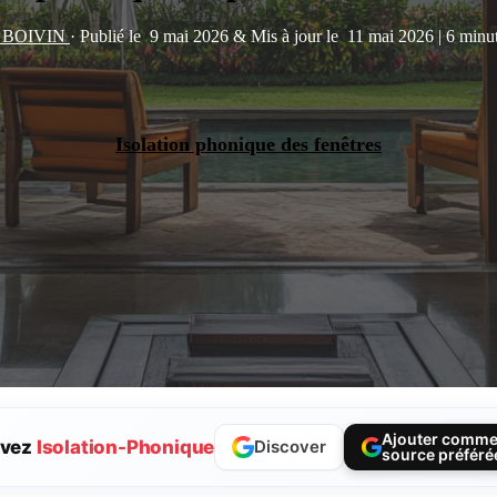
y BOIVIN
·
Publié le
9 mai 2026
&
Mis à jour le
11 mai 2026
|
6 minut
Isolation phonique des fenêtres
Ajouter comm
ivez
Isolation-Phonique
Discover
source préféré