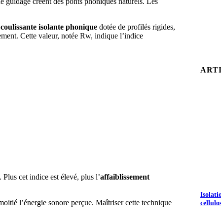
s de guidage créent des ponts phoniques naturels. Les
 coulissante isolante phonique
dotée de profilés rigides,
ment. Cette valeur, notée Rw, indique l’indice
ART
Plus cet indice est élevé, plus l’
affaiblissement
Isolat
itié l’énergie sonore perçue. Maîtriser cette technique
cellulo