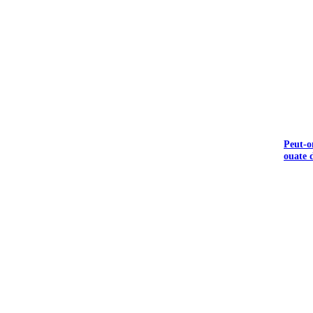
Peut-o
ouate d