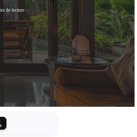
es de lecture
e
e