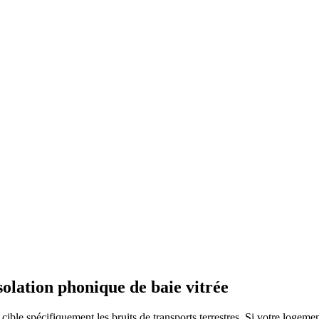
isolation phonique de baie vitrée
cible spécifiquement les bruits de transports terrestres. Si votre loge