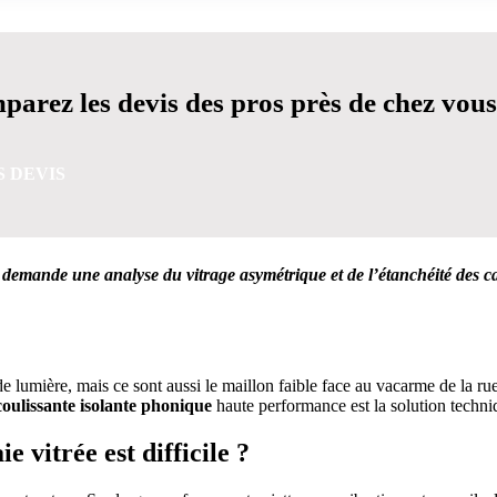
arez les devis des pros près de chez vous
S DEVIS
demande une analyse du vitrage asymétrique et de l’étanchéité des ca
VIS GRATUITES EN 5 MINUTES POUR FACILITER VOTRE
de lumière, mais ce sont aussi le maillon faible face au vacarme de la ru
coulissante isolante phonique
haute performance est la solution techniq
ie vitrée est difficile ?