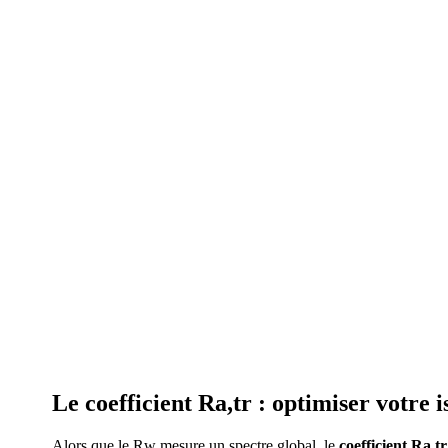
Le coefficient Ra,tr : optimiser votre 
Alors que le Rw mesure un spectre global, le
coefficient Ra,tr